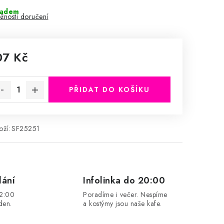
ladem
žnosti doručení
07 Kč
rná cena:
PŘIDAT DO KOŠÍKU
ží:
SF25251
lání
Infolinka do 20:00
12:00
Poradíme i večer. Nespíme
den.
a kostýmy jsou naše kafe.