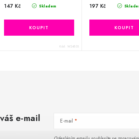
147 Kč
197 Kč
Skladem
Sklade
Kód:
W2483S
váš e-mail
E-mail
Odesláním emailu souhlasíte se
zpracován