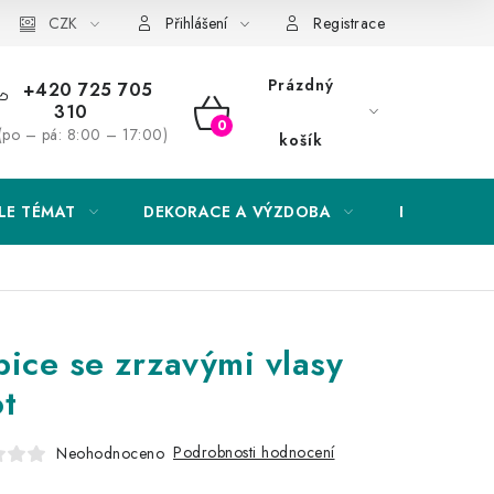
Obchodní podmínky
CZK
Podmínky ochrany osobních údajů
Přihlášení
Registrace
Prázdný
+420 725 705
310
NÁKUPNÍ
(po – pá: 8:00 – 17:00)
košík
KOŠÍK
LE TÉMAT
DEKORACE A VÝZDOBA
EXKLUZIVN
ice se zrzavými vlasy
t
Podrobnosti hodnocení
Neohodnoceno