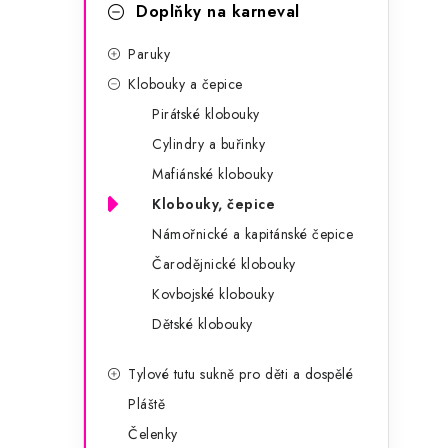
g
Doplňky na karneval
r
o
Paruky
a
r
Klobouky a čepice
n
i
Pirátské klobouky
e
n
Cylindry a buřinky
í
Mafiánské klobouky
Klobouky, čepice
p
Námořnické a kapitánské čepice
a
Čarodějnické klobouky
n
Kovbojské klobouky
Dětské klobouky
e
l
Tylové tutu sukně pro děti a dospělé
Pláště
Čelenky