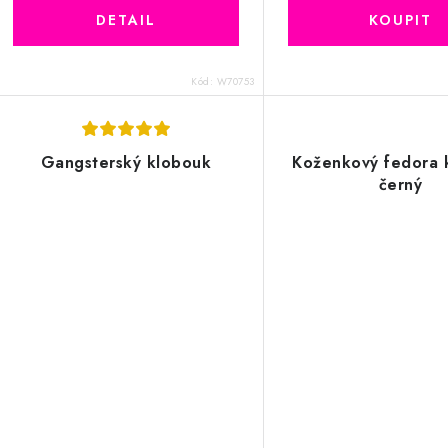
Kód:
W70753
Gangsterský klobouk
Koženkový fedora 
černý