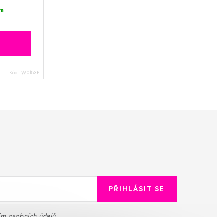
m
Kód:
W0183P
PŘIHLÁSIT SE
ím osobních údajů
.