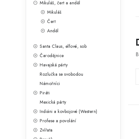
Mikuláš, čert a anděl
Mikuláš
Čert
Anděl
Santa Claus, elfové, sob
B
Čarodějnice
Havajská párty
Rozlučka se svobodou
Námořníci
Piráti
Mexická párty
Indiáni a kovbojové (Western)
Profese a povolání
Zvířata