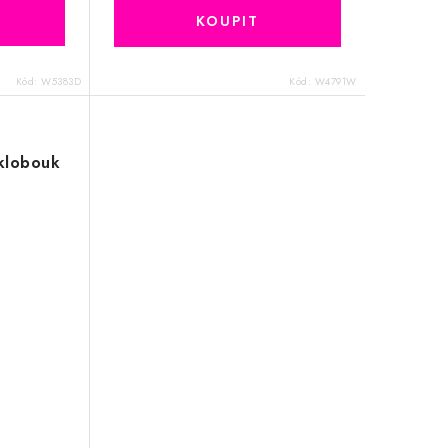
Kód:
W5383D
Kód:
W4791W
klobouk