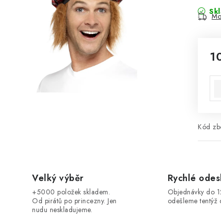
Sk
Mo
1
Mě
Kód zbo
Velký výběr
Rychlé odes
+5000 položek skladem.
Objednávky do 
Od pirátů po princezny. Jen
odešleme tentýž 
nudu neskladujeme.