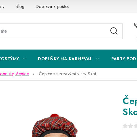
kty
Blog
Doprava a poštovné
Vrácení a reklamace
KOSTÝMY
DOPLŇKY NA KARNEVAL
PÁRTY POD
lobouky, čepice
Čepice se zrzavými vlasy Skot
Čep
Sko