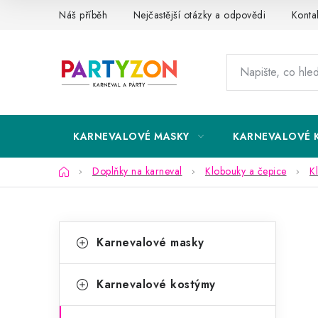
Přejít
Náš příběh
Nejčastější otázky a odpovědi
Konta
na
obsah
KARNEVALOVÉ MASKY
KARNEVALOVÉ 
Domů
Doplňky na karneval
Klobouky a čepice
K
P
K
Přeskočit
Karnevalové masky
kategorie
a
o
t
s
Karnevalové kostýmy
e
t