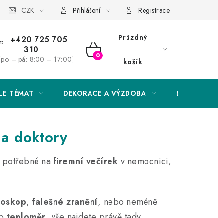
Obchodní podmínky
CZK
Podmínky ochrany osobních údajů
Přihlášení
Registrace
Prázdný
+420 725 705
310
NÁKUPNÍ
(po – pá: 8:00 – 17:00)
košík
KOŠÍK
LE TÉMAT
DEKORACE A VÝZDOBA
EXKLUZIVN
 a doktory
 potřebné na
firemní večírek
v nemocnici,
toskop
,
falešné zranění
, nebo neméně
bo
teploměr
, vše najdete právě tady.