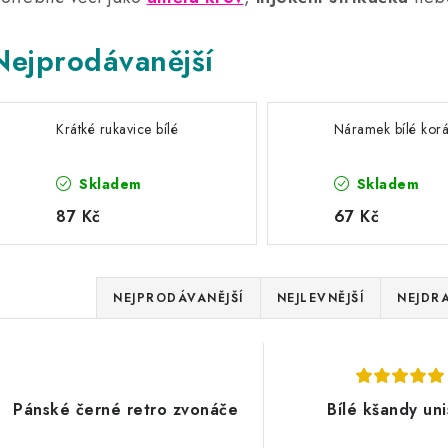
Nejprodávanější
Krátké rukavice bílé
Náramek bílé korá
Skladem
Skladem
87 Kč
67 Kč
Ř
NEJPRODÁVANĚJŠÍ
NEJLEVNĚJŠÍ
NEJDRA
a
V
z
ý
e
Pánské černé retro zvonáče
Bílé kšandy un
p
n