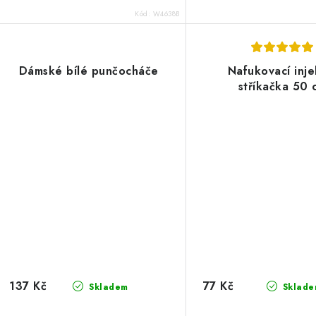
Kód:
W4638B
Dámské bílé punčocháče
Nafukovací inje
stříkačka 50 
137 Kč
77 Kč
Skladem
Sklade