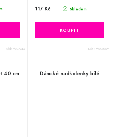
117 Kč
m
Skladem
Kód:
W09244
Kód:
W2065W
st 40 cm
Dámské nadkolenky bílé