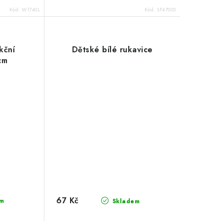
Kód:
W1740L
Kód:
SF47005
kční
Dětské bílé rukavice
cm
67 Kč
m
Skladem