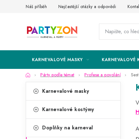
Přejít
Náš příběh
Nejčastější otázky a odpovědi
Konta
na
obsah
KARNEVALOVÉ MASKY
KARNEVALOVÉ 
Domů
Párty podle témat
Profese a povolání
Sest
P
K
Přeskočit
Karnevalové masky
kategorie
a
o
V
t
s
Karnevalové kostýmy
H
e
t
g
Doplňky na karneval
A
r
o
p