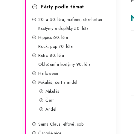
a
r
Párty podle témat
n
i
20. a 30. léta, mafiáni, charleston
e
n
Kostýmy a doplňky 50. léta
í
Hippies 60. léta
Rock, pop 70. léta
p
Retro 80. léta
a
Oblečení a kostýmy 90. léta
n
Halloween
Mikuláš, čert a anděl
e
Mikuláš
l
Čert
Anděl
Santa Claus, elfové, sob
Čarodějnice