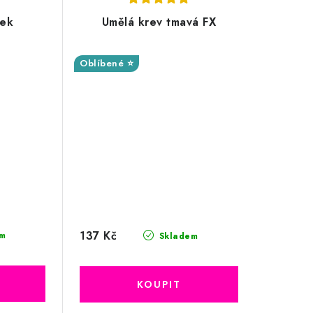
sek
Umělá krev tmavá FX
Oblíbené ⭐
137 Kč
m
Skladem