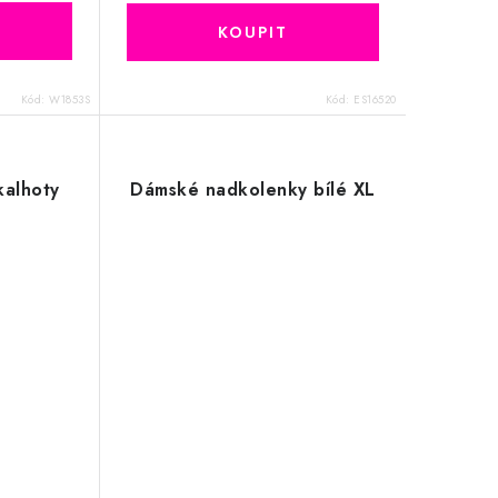
Kód:
W1853S
Kód:
ES16520
kalhoty
Dámské nadkolenky bílé XL