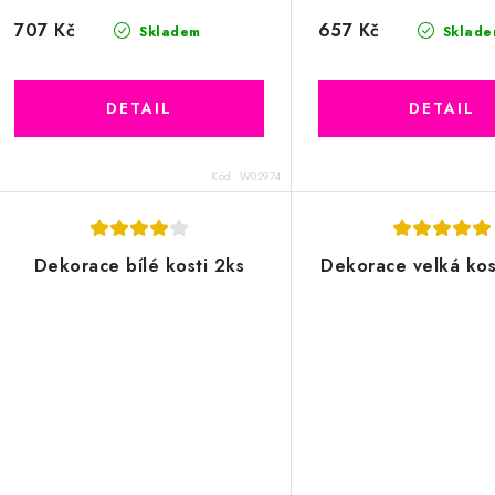
707 Kč
657 Kč
Skladem
Sklade
Kód:
W02974
Dekorace bílé kosti 2ks
Dekorace velká ko