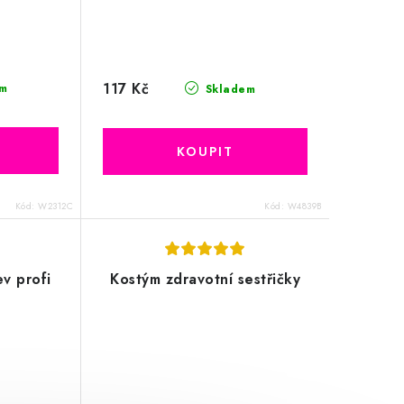
117 Kč
m
Skladem
Kód:
W2312C
Kód:
W4839B
ev profi
Kostým zdravotní sestřičky