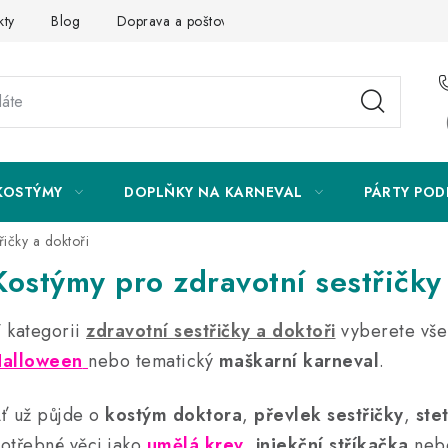
kty
Blog
Doprava a poštovné
Vrácení a reklamace
KOSTÝMY
DOPLŇKY NA KARNEVAL
PÁRTY POD
řičky a doktoři
Kostýmy pro zdravotní sestřičky
 kategorii
zdravotní sestřičky a doktoři
vyberete vše
alloween
nebo tematický
maškarní karneval
.
ť už půjde o
kostým doktora
,
převlek sestřičky
,
ste
otřebné věci jako
umělá krev
,
injekční stříkačka
ne