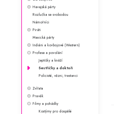
i
Havajská párty
Rozlučka se svobodou
Námořníci
Piráti
Mexická párty
Indiáni a kovbojové (Western)
Profese a povolání
Jeptišky a kněží
Sestřičky a doktoři
t
Policisté, vězni, trestanci
Zvířata
Pravěk
Filmy a pohádky
Kostýmy pro dospělé