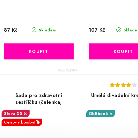
87 Kč
107 Kč
Skladem
Sklade
Kód:
W2314M
Sada pro zdravotní
Umělá divadelní kr
sestřičku (čelenka,
podvazek a stetoskop)
35 %
Oblíbené ⭐
Cenová bomba!💣