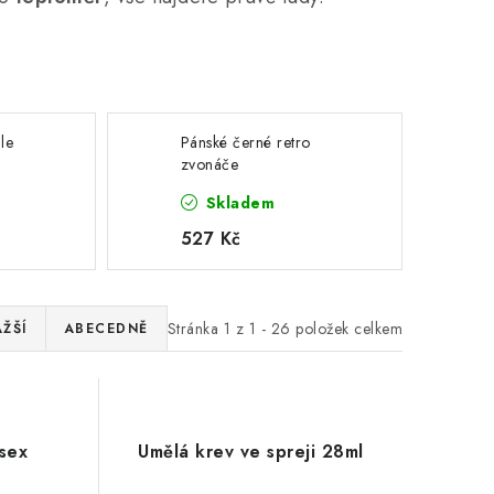
le
Pánské černé retro
zvonáče
Skladem
527 Kč
Stránka
1
z
1
-
26
položek celkem
ŽŠÍ
ABECEDNĚ
isex
Umělá krev ve spreji 28ml