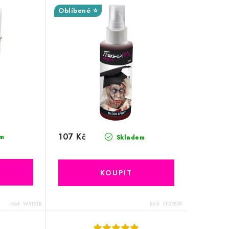
Oblíbené ⭐
107 Kč
m
Skladem
Kód:
W8151B
Kód:
SF37809