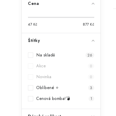
Cena
47
Kč
877
Kč
Štítky
Na skladě
26
Akce
0
Novinka
0
Oblíbené ⭐
3
Cenová bomba!💣
1