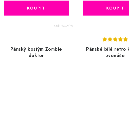
Kód:
W4791W
Pánský kostým Zombie
Pánské bílé retro 
doktor
zvonáče