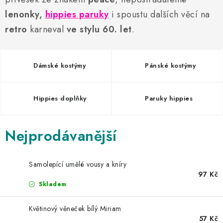
AKCE A SLEVY
lenonky,
hippies paruky
i spoustu dalších věcí na
retro
karneval
ve stylu 60. let
.
Náš příběh
Nejčastější otázky a odpovědi
Kontakty
Blog
Doprava a poštovné
Vrácení a reklamace
Obchodní podmínky
Podmínky ochrany osobních údajů
Dámské kostýmy
Pánské kostýmy
Hippies doplňky
Paruky hippies
Nejprodávanější
Samolepící umělé vousy a kníry
97 Kč
Skladem
Květinový věneček bílý Miriam
57 Kč