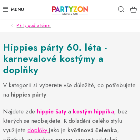
Přejít
Hleda
na
obsah
Párty podle témat
KARNEVALOVÉ MASKY
KARNEVALOVÉ KOSTÝMY
Hippies párty 60. léta -
karnevalové kostýmy a
DOPLŇKY NA KARNEVAL
doplňky
PÁRTY PODLE TÉMAT
V kategorii si
vše důležité, co potřebujete
vyberete
DEKORACE A VÝZDOBA
na
hippies párty
.
EXKLUZIVNÍ KOSTÝMY
Najdete zde
hippie šaty
a
kostým hippíka
, bez
kterých se neobejdete. K doladění celého stylu
NOVINKY 2025
využijete
doplňky
jako je
květinová čelenka
,
přívěsek ze znakem
peace
, nepostradatelné