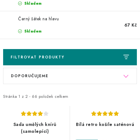
Skladem
Černý šátek na hlavu
67 Kč
Skladem
FILTROVAT PRODUKTY
V
Ř
DOPORUČUJEME
ý
a
p
z
Stránka
1
z
2
-
66
položek celkem
i
e
s
n
p
í
Sada umělých knírů
Bílá retro košile saténová
(samolepící)
r
p