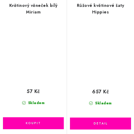
Květinový věneček bílý
Růžové květinové šaty
Miriam
Hippies
57 Kč
657 Kč
Skladem
Skladem