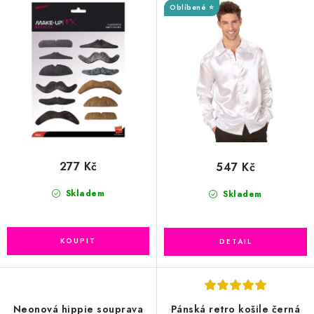
o
r
Oblíbené ⭐
d
o
u
d
k
u
t
k
ů
t
ů
277 Kč
547 Kč
Skladem
Skladem
Neonová hippie souprava
Pánská retro košile černá