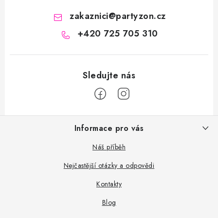
zakaznici
@
partyzon.cz
+420 725 705 310
Z
Informace pro vás
á
p
Náš příběh
a
Nejčastější otázky a odpovědi
t
Kontakty
í
Blog