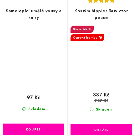
Samolepící umělé vousy a
Kostým hippies šaty vzor
kníry
peace
65 %
Cenová bomba!💣
337 Kč
97 Kč
987 Kč
Skladem
Skladem