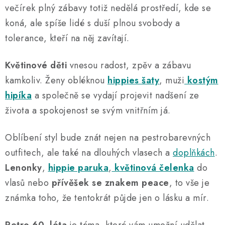
o
r
večírek plný zábavy totiž nedělá prostředí, kde se
v
v
koná, ale spíše lidé s duší plnou svobody a
á
k
tolerance, kteří na něj zavítají.
n
y
í
v
Květinové děti
vnesou radost, zpěv a zábavu
ý
kamkoliv. Ženy obléknou
hippies šaty
, muži
kostým
p
hipíka
a společně se vydají projevit nadšení ze
i
života a spokojenost se svým vnitřním já.
s
u
Oblíbení styl bude znát nejen na pestrobarevných
outfitech, ale také na dlouhých vlasech a
doplňkách
.
Lenonky
,
hippie paruka
,
květinová čelenka
do
vlasů nebo
přívěšek se znakem peace
, to vše je
známka toho, že tentokrát půjde jen o lásku a mír.