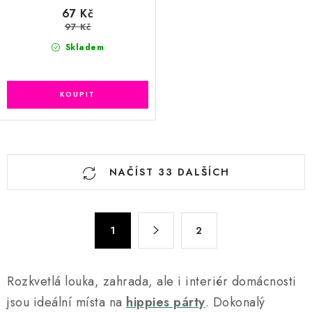
67 Kč
97 Kč
Skladem
O
NAČÍST 33 DALŠÍCH
v
l
á
S
d
1
2
t
a
r
c
á
Rozkvetlá louka, zahrada, ale i interiér domácnosti
n
í
k
jsou ideální místa na
hippies párty
. Dokonalý
p