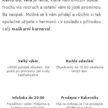
Retro 60. léta
je téma, které vám umožní udělat
trochu víc rozruch a ostatní vám to jistě prominou.
Ba naopak. Možná se k vám přidají a všichni si tak
společně užijete v harmonii i v souladu s přírodou
celý
maškarní karneval
.
Velký výběr
Rychlé odeslání
+5000 položek skladem. Od
Objednávky do 12:00 odešleme
pirátů po princezny. Jen nudu
tentýž den.
neskladujeme.
Infolinka do 20:00
Prodejna v Rakovníku
Poradíme i večer. Nespíme a
Vše na e-shopu je i na prodejně.
kostýmy jsou naše kafe.
Přijďte se podívat.