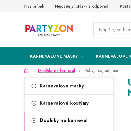
Přejít
Náš příběh
Nejčastější otázky a odpovědi
Konta
na
obsah
KARNEVALOVÉ MASKY
KARNEVALOVÉ 
Domů
Doplňky na karneval
Zuby, nos, oči, uši
P
K
Přeskočit
Karnevalové masky
kategorie
a
o
t
s
Karnevalové kostýmy
e
t
g
Doplňky na karneval
r
o