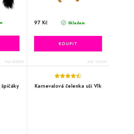
97 Kč
m
Skladem
Kód:
W8146G
Kód:
W2330S
i špičáky
Karnevalová čelenka uši Vlk