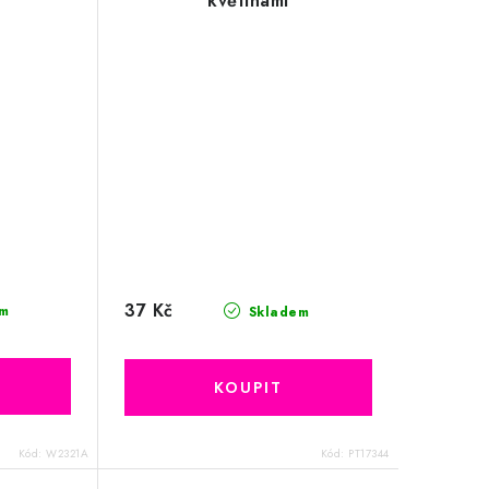
květinami
37 Kč
m
Skladem
Kód:
W2321A
Kód:
PT17344