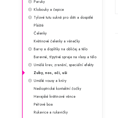
Paruky
a
r
Klobouky a čepice
n
i
Tylové tutu sukně pro děti a dospělé
e
n
Pláště
í
Čelenky
Květinové čelenky a věnečky
p
Barvy a doplňky na obličej a tělo
a
Barevné, třpytivé spreje na vlasy a tělo
n
Umělá krev, zranění, speciální efekty
i
Zuby, nos, oči, uši
e
Umělé vousy a kníry
l
Nedioptrické kontaktní čočky
Havajské květinové věnce
Péřové boa
Rukavice a rukavičky