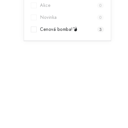
Akce
0
Novinka
0
Cenová bomba!💣
3