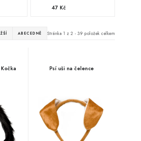
47 Kč
Stránka
1
z
2
-
39
položek celkem
ŽŠÍ
ABECEDNĚ
s Kočka
Psí uši na čelence