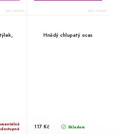
Kód:
W03313
Kód:
PT26051
týlek,
Hnědý chlupatý ocas
omentálně
117 Kč
Skladem
edostupné