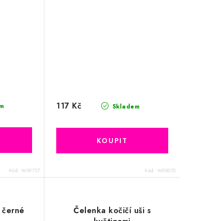
117 Kč
m
Skladem
Kód:
W09737
Kód:
W00070
i černé
Čelenka kočičí uši s