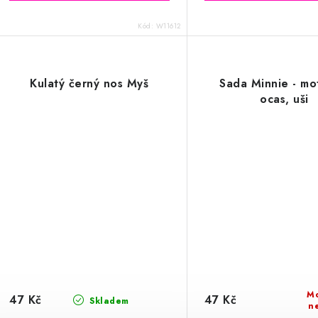
Kód:
W11612
Kulatý černý nos Myš
Sada Minnie - mo
ocas, uši
M
47 Kč
47 Kč
Skladem
n