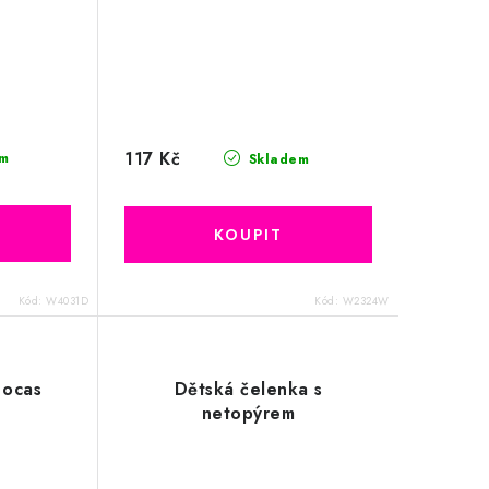
117 Kč
m
Skladem
Kód:
W4031D
Kód:
W2324W
 ocas
Dětská čelenka s
netopýrem