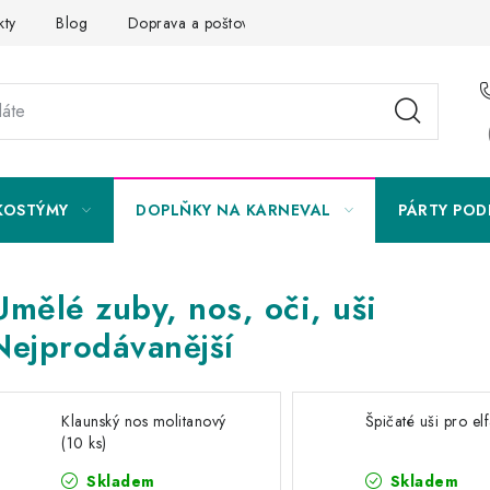
kty
Blog
Doprava a poštovné
Vrácení a reklamace
KOSTÝMY
DOPLŇKY NA KARNEVAL
PÁRTY POD
Umělé zuby, nos, oči, uši
Nejprodávanější
Klaunský nos molitanový
Špičaté uši pro el
(10 ks)
Skladem
Skladem