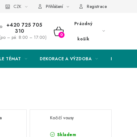
Obchodní podmínky
CZK
Podmínky ochrany osobních údajů
Přihlášení
Registrace
Prázdný
+420 725 705
310
NÁKUPNÍ
(po – pá: 8:00 – 17:00)
košík
KOŠÍK
LE TÉMAT
DEKORACE A VÝZDOBA
EXKLUZIVN
fa
Kočičí vousy
Skladem