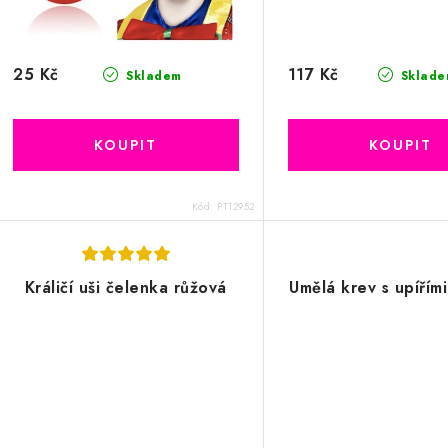
u
k
k
t
25 Kč
117 Kč
Skladem
Sklade
ů
ů
Kód:
PT12952
Králičí uši čelenka růžová
Umělá krev s upířím