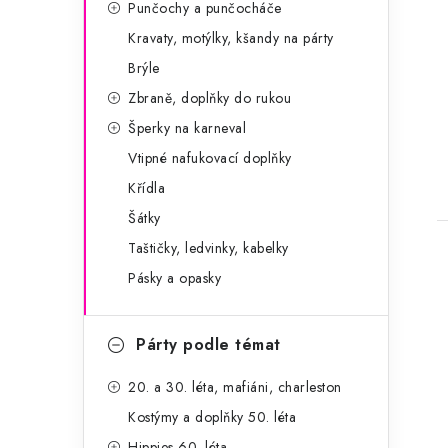
Punčochy a punčocháče
Kravaty, motýlky, kšandy na párty
Brýle
t
Zbraně, doplňky do rukou
Šperky na karneval
Vtipné nafukovací doplňky
Křídla
Šátky
Taštičky, ledvinky, kabelky
Pásky a opasky
Párty podle témat
20. a 30. léta, mafiáni, charleston
Kostýmy a doplňky 50. léta
Hippies 60. léta