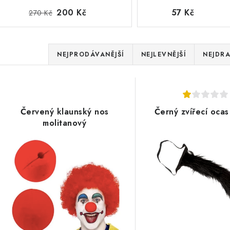
200 Kč
57 Kč
270 Kč
Ř
NEJPRODÁVANĚJŠÍ
NEJLEVNĚJŠÍ
NEJDRA
a
V
z
ý
e
Červený klaunský nos
Černý zvířecí oca
p
n
molitanový
í
s
p
p
r
r
o
o
d
d
u