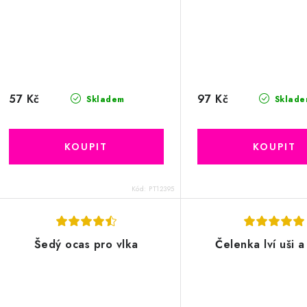
57 Kč
97 Kč
Skladem
Sklade
Kód:
PT12395
Šedý ocas pro vlka
Čelenka lví uši a