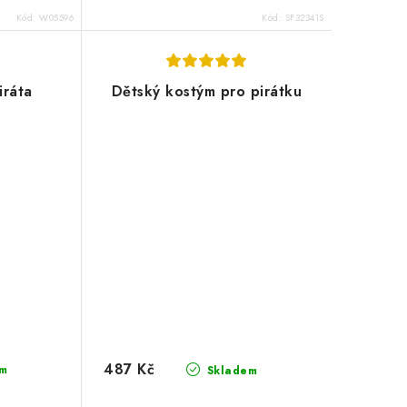
Kód:
W05596
Kód:
SF32341S
iráta
Dětský kostým pro pirátku
487 Kč
m
Skladem