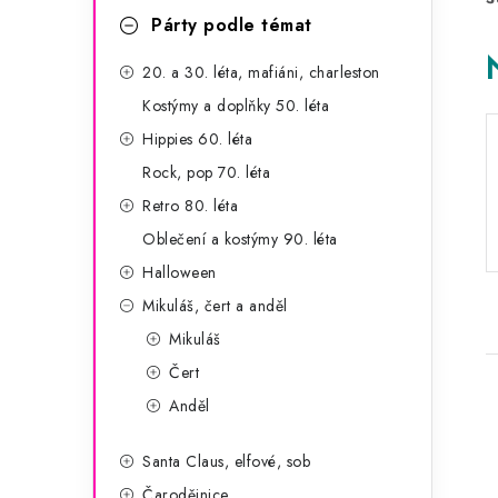
a
r
Párty podle témat
n
i
20. a 30. léta, mafiáni, charleston
e
n
Kostýmy a doplňky 50. léta
í
Hippies 60. léta
Rock, pop 70. léta
p
Retro 80. léta
a
Oblečení a kostýmy 90. léta
n
Halloween
Mikuláš, čert a anděl
e
Mikuláš
l
Čert
Anděl
Santa Claus, elfové, sob
Čarodějnice