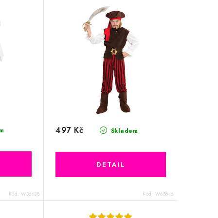
497 Kč
m
Skladem
Kód:
W36638
Kód:
W65646