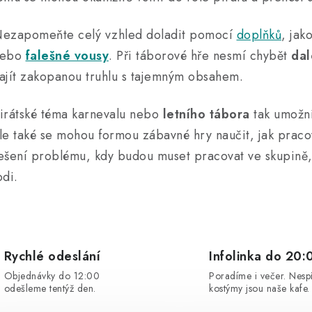
c
ezapomeňte celý vzhled doladit pomocí
doplňků
, jak
p
nebo
falešné vousy
. Při táborové hře nesmí chybět
dal
ajít zakopanou truhlu s tajemným obsahem.
v
k
irátské téma karnevalu nebo
letního tábora
tak umožní
y
le také se mohou formou zábavné hry naučit, jak praco
ešení problému, kdy budou muset pracovat ve skupině, 
v
odi.
ý
p
s
Rychlé odeslání
Infolinka do 20:
u
Objednávky do 12:00
Poradíme i večer. Nesp
odešleme tentýž den.
kostýmy jsou naše kafe.