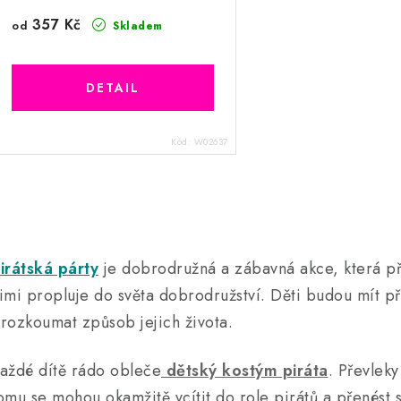
357 Kč
od
Skladem
Kód:
W02637
O
v
irátská párty
je dobrodružná a zábavná akce, která pře
imi propluje do světa dobrodružství. Děti budou mít pří
á
rozkoumat způsob jejich života.
d
a
aždé dítě rádo obleče
dětský kostým piráta
. Převleky
omu se mohou okamžitě vcítit do role pirátů a přenést 