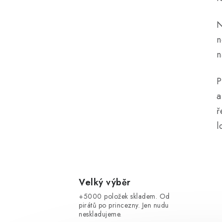
í
N
r
n
P
a
ř
l
i
Velký výběr
+5000 položek skladem. Od
pirátů po princezny. Jen nudu
neskladujeme.