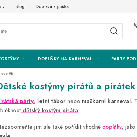
kty
Blog
Doprava a poštovné
Vrácení a reklamace
KOSTÝMY
DOPLŇKY NA KARNEVAL
PÁRTY POD
ro děti
Dětské kostýmy pirátů a pirátek
irátská párty
,
letní tábor
nebo
maškarní karneval
. 
bléknout
dětský kostým piráta
.
ezapomeňte jim ale také pořídit vhodné
doplňky
, jako
avle
.