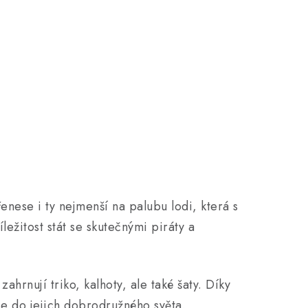
nese i ty nejmenší na palubu lodi, která s
ležitost stát se skutečnými piráty a
 zahrnují triko, kalhoty, ale také šaty. Díky
se do jejich dobrodružného světa.