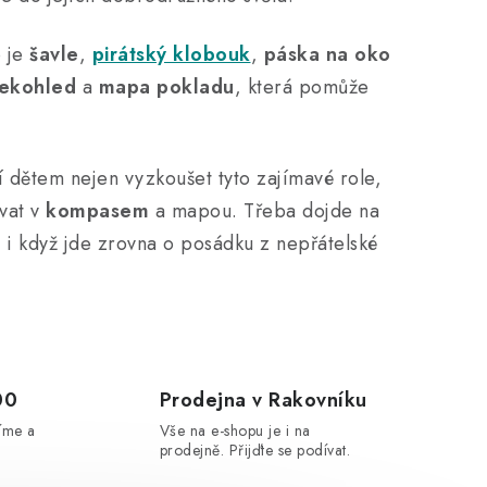
o je
šavle
,
pirátský klobouk
,
páska na oko
ekohled
a
mapa pokladu
, která pomůže
 dětem nejen vyzkoušet tyto zajímavé role,
vat v
kompasem
a mapou. Třeba dojde na
i když jde zrovna o posádku z nepřátelské
00
Prodejna v Rakovníku
íme a
Vše na e-shopu je i na
prodejně. Přijďte se podívat.