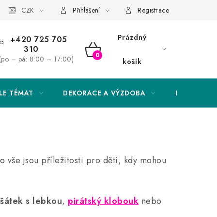
Obchodní podmínky
CZK
Podmínky ochrany osobních údajů
Přihlášení
Registrace
Prázdný
+420 725 705
310
NÁKUPNÍ
(po – pá: 8:00 – 17:00)
košík
KOŠÍK
LE TÉMAT
DEKORACE A VÝZDOBA
EXKLUZIVN
To vše jsou příležitosti pro děti, kdy mohou
šátek s lebkou
,
pirátský klobouk
nebo