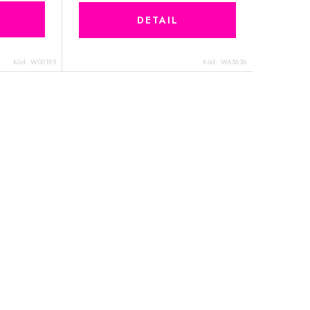
Kód:
W00195
Kód:
W65636