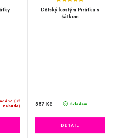
rátky
Dětský kostým Pirátka s
šátkem
odáno (už
587 Kč
Skladem
nebude)