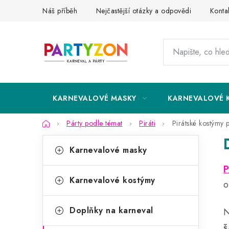
Přejít
Náš příběh
Nejčastější otázky a odpovědi
Konta
na
obsah
KARNEVALOVÉ MASKY
KARNEVALOVÉ 
Domů
Párty podle témat
Piráti
Pirátské kostýmy p
P
K
Přeskočit
Karnevalové masky
kategorie
a
o
P
t
s
Karnevalové kostýmy
o
e
t
g
Doplňky na karneval
N
r
o
š