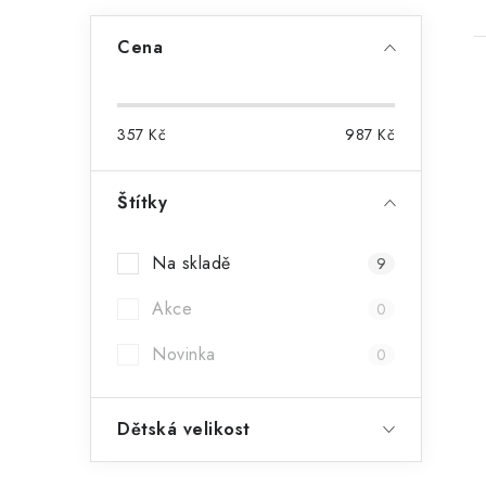
Cena
357
Kč
987
Kč
Štítky
Na skladě
9
Akce
0
Novinka
0
Dětská velikost