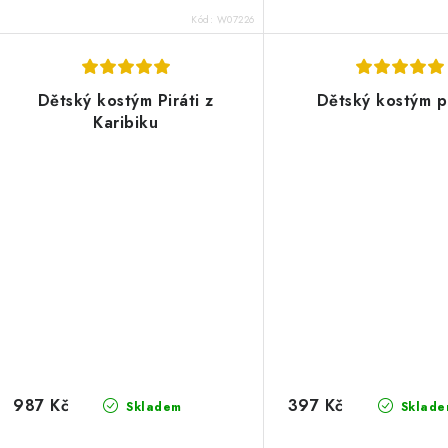
Kód:
W07226
Dětský kostým Piráti z
Dětský kostým p
Karibiku
987 Kč
397 Kč
Skladem
Sklade