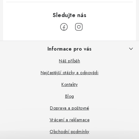
Z
Informace pro vás
á
p
Náš příběh
a
Nejčastější otázky a odpovědi
t
Kontakty
í
Blog
Doprava a poštovné
Vrácení a reklamace
Obchodní podmínky