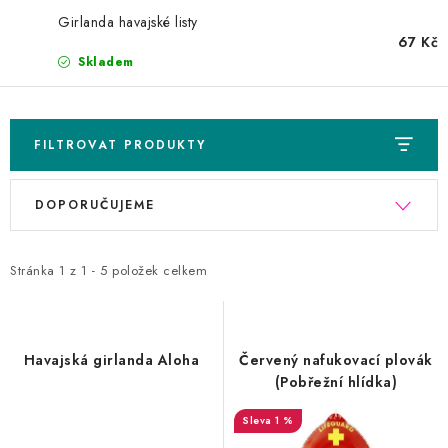
AKCE A SLEVY
Girlanda havajské listy
67 Kč
Náš příběh
Nejčastější otázky a odpovědi
Kontakty
Blog
Skladem
Doprava a poštovné
Vrácení a reklamace
Obchodní podmínky
Podmínky ochrany osobních údajů
FILTROVAT PRODUKTY
V
Ř
DOPORUČUJEME
ý
a
p
z
Stránka
1
z
1
-
5
položek celkem
i
e
s
n
p
í
Havajská girlanda Aloha
Červený nafukovací plovák
(Pobřežní hlídka)
r
p
o
r
1 %