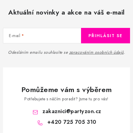
i
s
Aktuální novinky a akce na váš e-mail
u
E-mail
PŘIHLÁSIT SE
Odesláním emailu souhlasíte se
zpracováním osobních údajů
.
Pomůžeme vám s výběrem
Potřebujete s něčím poradit? Jsme tu pro vás!
zakaznici
@
partyzon.cz
+420 725 705 310