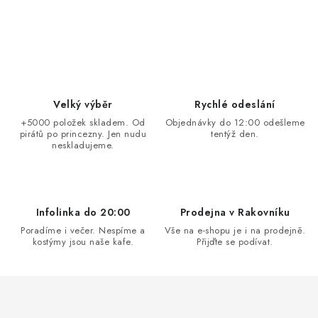
O
v
l
á
d
Velký výběr
Rychlé odeslání
a
+5000 položek skladem. Od
Objednávky do 12:00 odešleme
pirátů po princezny. Jen nudu
tentýž den.
c
neskladujeme.
í
p
r
v
Infolinka do 20:00
Prodejna v Rakovníku
k
Poradíme i večer. Nespíme a
Vše na e-shopu je i na prodejně.
kostýmy jsou naše kafe.
Přijďte se podívat.
y
v
ý
p