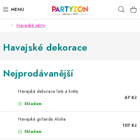
Přejít
Hleda
na
obsah
Havajská párty
KARNEVALOVÉ MASKY
KARNEVALOVÉ KOSTÝMY
Havajské dekorace
DOPLŇKY NA KARNEVAL
Nejprodávanější
PÁRTY PODLE TÉMAT
Havajská dekorace listy a květy
DEKORACE A VÝZDOBA
67 Kč
Skladem
EXKLUZIVNÍ KOSTÝMY
Havajská girlanda Aloha
NOVINKY 2025
107 Kč
Skladem