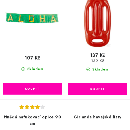
d
o
u
d
k
u
t
k
ů
t
ů
137 Kč
107 Kč
139 Kč
Skladem
Skladem
Hnědá nafukovací opice 90
Girlanda havajské listy
cm