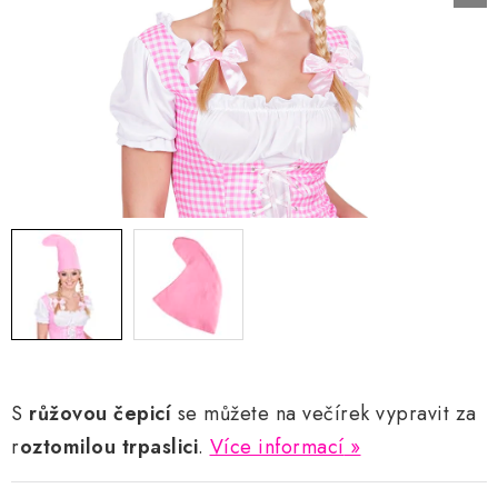
AKCE A SLEVY
Náš příběh
Nejčastější otázky a odpovědi
Kontakty
Blog
Doprava a poštovné
Vrácení a reklamace
Obchodní podmínky
Podmínky ochrany osobních údajů
S
růžovou čepicí
se můžete na večírek vypravit za
r
oztomilou trpaslici
.
Více informací