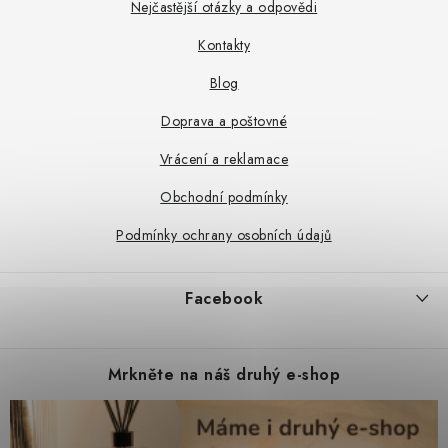
a
Nejčastější otázky a odpovědi
t
Kontakty
í
Blog
Doprava a poštovné
Vrácení a reklamace
Obchodní podmínky
Podmínky ochrany osobních údajů
Facebook
Mrkněte na náš druhý e-shop