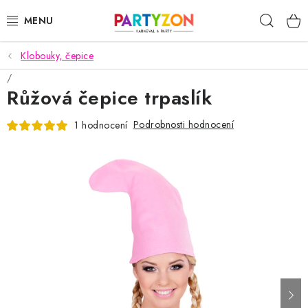
Přejít
Hleda
na
obsah
Klobouky, čepice
KARNEVALOVÉ MASKY
Růžová čepice trpaslík
KARNEVALOVÉ KOSTÝMY
Podrobnosti hodnocení
1 hodnocení
DOPLŇKY NA KARNEVAL
PÁRTY PODLE TÉMAT
DEKORACE A VÝZDOBA
EXKLUZIVNÍ KOSTÝMY
NOVINKY 2025