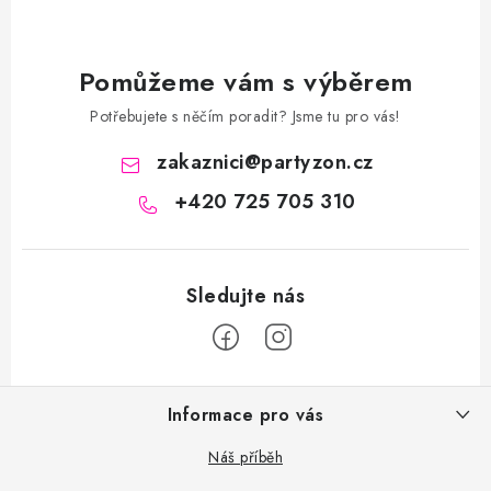
Pomůžeme vám s výběrem
Potřebujete s něčím poradit? Jsme tu pro vás!
zakaznici
@
partyzon.cz
+420 725 705 310
Z
Informace pro vás
á
p
Náš příběh