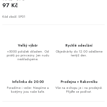
97 Kč
Měrná cena:
Kód zboží:
SP01
Velký výběr
Rychlé odeslání
+5000 položek skladem. Od
Objednávky do 12:00 odešleme
pirátů po princezny. Jen nudu
tentýž den.
neskladujeme.
Infolinka do 20:00
Prodejna v Rakovníku
Poradíme i večer. Nespíme a
Vše na e-shopu je i na prodejně.
kostýmy jsou naše kafe.
Přijďte se podívat.