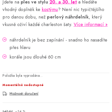
Jdete na
ples ve stylu
20. a 30. let
a hledáte
vhodný doplněk ke
kostýmu
? Není nic typičtějšího
pro danou dobu, než
perlový náhrdelník
, který
vkusně oživí každé charleston šaty.
Více informací
náhrdelník je bez zapínání - snadno ho nasadíte
přes hlavu
korále jsou dlouhé 60 cm
Položka byla vyprodána…
Momentálně nedostupné
Možnosti doručení
147 Kč
–34 %