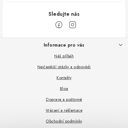
Z
Informace pro vás
á
p
Náš příběh
a
Nejčastější otázky a odpovědi
t
Kontakty
í
Blog
Doprava a poštovné
Vrácení a reklamace
Obchodní podmínky