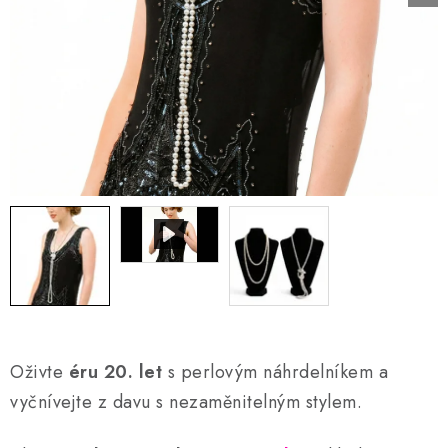
AKCE A SLEVY
Náš příběh
Nejčastější otázky a odpovědi
Kontakty
Blog
Doprava a poštovné
Vrácení a reklamace
Obchodní podmínky
Podmínky ochrany osobních údajů
Oživte
éru 20. let
s perlovým náhrdelníkem a
vyčnívejte z davu s nezaměnitelným stylem.