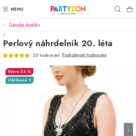
Přejít
Hleda
na
obsah
Dámské doplňky
KARNEVALOVÉ MASKY
Perlový náhrdelník 20. léta
KARNEVALOVÉ KOSTÝMY
Podrobnosti hodnocení
20 hodnocení
DOPLŇKY NA KARNEVAL
34 %
PÁRTY PODLE TÉMAT
Oblíbené ⭐
DEKORACE A VÝZDOBA
EXKLUZIVNÍ KOSTÝMY
NOVINKY 2025