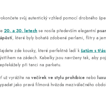
O
v
okončete svůj autentický vzhled pomocí drobného šp
á
Ve
20. a 30. letech
se nosila především elegantní
psa
d
ápěstí
, které byly bohatě zdobené perlami, flitry a je
a
ajdete zde kousky, které perfektně ladí k
šatům s třá
c
ýstřihem na zádech. Kabelky jsou navrženy tak, aby poj
epřekážely při tanci na parketu.
p
ť už vyrážíte na
večírek ve stylu prohibice
nebo
luxu
v
ypadat jako pravá filmová hvězda meziválečného obdo
k
y