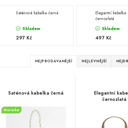
Saténová kabelka černá
Elegantní kabelka
černozlatá
Skladem
Skladem
297 Kč
497 Kč
Ř
NEJPRODÁVANĚJŠÍ
NEJLEVNĚJŠÍ
NEJD
a
V
z
ý
e
Saténová kabelka černá
Elegantní kabe
p
n
černozlatá
í
Novinka
s
p
p
r