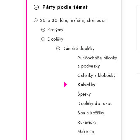
a
r
Párty podle témat
n
i
20. a 30. léta, mafiáni, charleston
e
n
Kostýmy
í
Doplňky
Dámské doplňky
p
Punčocháče, silonky
a
a podvazky
n
Čelenky a klobouky
Kabelky
e
Šperky
l
Doplňky do rukou
Boa a kožíšky
i
Rukavičky
Make-up