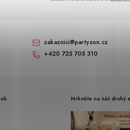
zakaznici
@
partyzon.cz
+420 725 705 310
ook
Mrkněte na náš druhý 