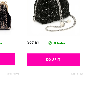
327 Kč
m
Skladem
Kód:
PT995
Kód:
PT828