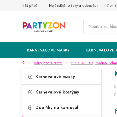
Přejít
Náš příběh
Nejčastější otázky a odpovědi
Konta
na
obsah
KARNEVALOVÉ MASKY
KARNEVALOVÉ 
Domů
Párty podle témat
20. a 30. léta, mafiáni, cha
P
K
Přeskočit
Karnevalové masky
kategorie
a
o
E
t
s
Karnevalové kostýmy
n
e
t
g
Doplňky na karneval
r
o