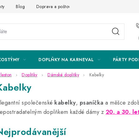
kty
Blog
Doprava a poštovné
Vrácení a reklamace
KOSTÝMY
DOPLŇKY NA KARNEVAL
PÁRTY POD
rleston
Doplňky
Dámské doplňky
Kabelky
Kabelky
legantní společenské
kabelky
,
psaníčka
a měšce zdoben
epostradatelným doplňkem každé dámy z
20. a 30. le
Nejprodávanější