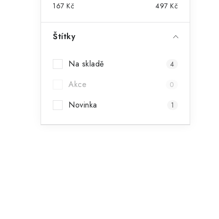
167
Kč
497
Kč
Štítky
i
Na skladě
4
Akce
0
Novinka
1