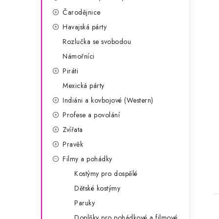
Čarodějnice
Havajská párty
Rozlučka se svobodou
Námořníci
Piráti
Mexická párty
Indiáni a kovbojové (Western)
Profese a povolání
Zvířata
Pravěk
Filmy a pohádky
Kostýmy pro dospělé
Dětské kostýmy
Paruky
Doplňky pro pohádkové a filmové