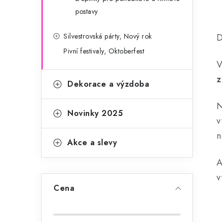
postavy
Silvestrovská párty, Nový rok
D
l
Pivní festivaly, Oktoberfest
z
Dekorace a výzdoba
N
Novinky 2025
v
í
n
Akce a slevy
r
A
v
Cena