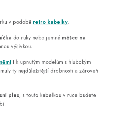
erku v podobě
retro kabelky
.
níčka
do ruky nebo jemné
měšce na
mnou výšivkou.
sněmi
i k upnutým modelům s hlubokým
muly ty nejdůležitější drobnosti a zároveň
sní ples
, s touto kabelkou v ruce budete
bí.