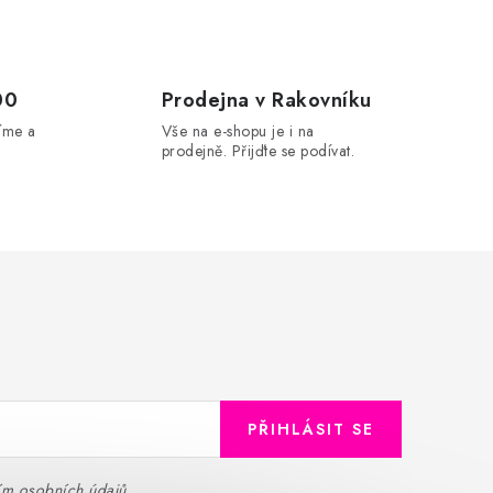
00
Prodejna v Rakovníku
íme a
Vše na e-shopu je i na
prodejně. Přijďte se podívat.
PŘIHLÁSIT SE
ím osobních údajů
.