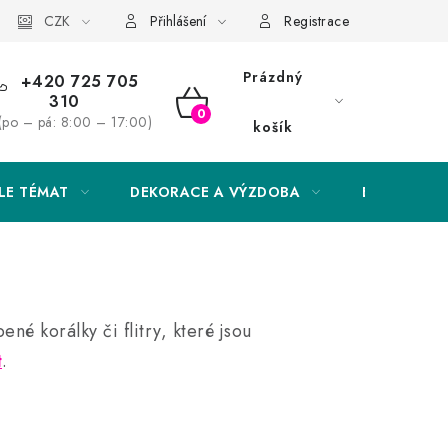
Obchodní podmínky
CZK
Podmínky ochrany osobních údajů
Přihlášení
Registrace
Prázdný
+420 725 705
310
NÁKUPNÍ
(po – pá: 8:00 – 17:00)
košík
KOŠÍK
LE TÉMAT
DEKORACE A VÝZDOBA
EXKLUZIVN
é korálky či flitry, které jsou
t
.