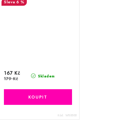
6 %
167 Kč
Skladem
179 Kč
Kód:
W8088B