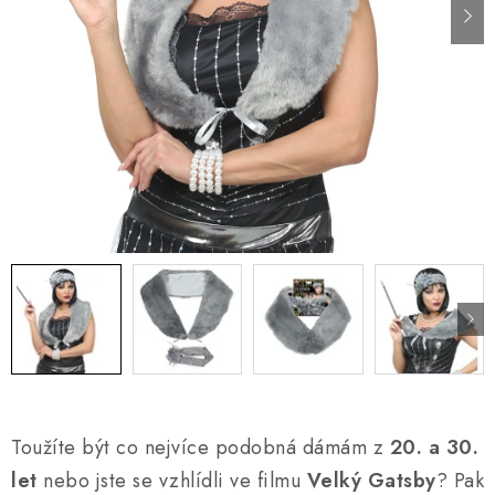
AKCE A SLEVY
Náš příběh
Nejčastější otázky a odpovědi
Kontakty
Blog
Doprava a poštovné
Vrácení a reklamace
Obchodní podmínky
Podmínky ochrany osobních údajů
Toužíte být co nejvíce podobná dámám z
20. a 30.
let
nebo jste se vzhlídli ve filmu
Velký Gatsby
? Pak