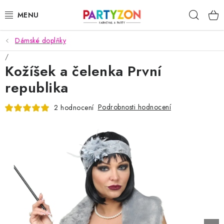
Přejít
Hleda
na
obsah
Dámské doplňky
KARNEVALOVÉ MASKY
Kožíšek a čelenka První
KARNEVALOVÉ KOSTÝMY
republika
DOPLŇKY NA KARNEVAL
Podrobnosti hodnocení
2 hodnocení
PÁRTY PODLE TÉMAT
DEKORACE A VÝZDOBA
EXKLUZIVNÍ KOSTÝMY
NOVINKY 2025