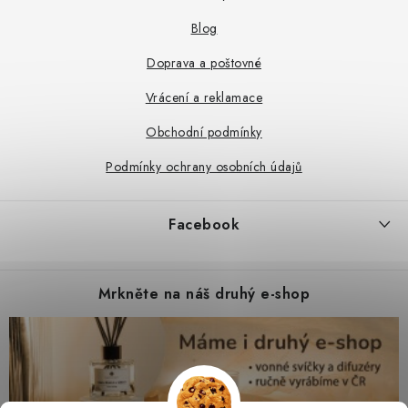
í
Blog
Doprava a poštovné
Vrácení a reklamace
Obchodní podmínky
Podmínky ochrany osobních údajů
Facebook
Mrkněte na náš druhý e-shop