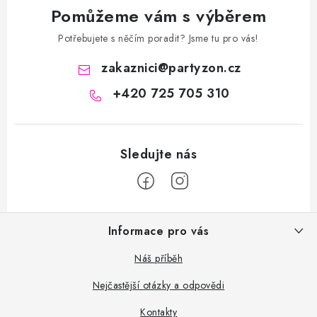
Pomůžeme vám s výběrem
Potřebujete s něčím poradit? Jsme tu pro vás!
zakaznici
@
partyzon.cz
+420 725 705 310
Z
Informace pro vás
á
p
Náš příběh
a
Nejčastější otázky a odpovědi
t
Kontakty