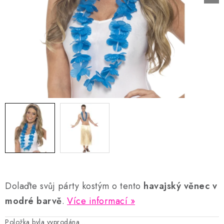
AKCE A SLEVY
Náš příběh
Nejčastější otázky a odpovědi
Kontakty
Blog
Doprava a poštovné
Vrácení a reklamace
Obchodní podmínky
Podmínky ochrany osobních údajů
Dolaďte svůj párty kostým o tento
havajský věnec v
modré barvě
.
Více informací
Položka byla vyprodána…