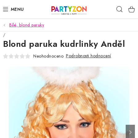
Přejít
Hleda
na
obsah
Bílé, blond paruky
KARNEVALOVÉ MASKY
Blond paruka kudrlinky Anděl
KARNEVALOVÉ KOSTÝMY
Podrobnosti hodnocení
Neohodnoceno
DOPLŇKY NA KARNEVAL
PÁRTY PODLE TÉMAT
DEKORACE A VÝZDOBA
EXKLUZIVNÍ KOSTÝMY
NOVINKY 2025