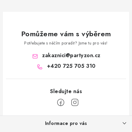
Pomůžeme vám s výběrem
Potřebujete s něčím poradit? Jsme tu pro vás!
zakaznici
@
partyzon.cz
+420 725 705 310
Z
Informace pro vás
á