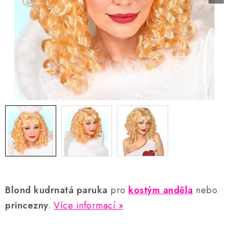
AKCE A SLEVY
Náš příběh
Nejčastější otázky a odpovědi
Kontakty
Blog
Doprava a poštovné
Vrácení a reklamace
Obchodní podmínky
Podmínky ochrany osobních údajů
Blond kudrnatá paruka
pro
kostým anděla
nebo
princezny
.
Více informací