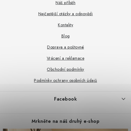
p
Náš příběh
a
Nejčastější otázky a odpovědi
t
Kontakty
í
Blog
Doprava a poštovné
Vrácení a reklamace
Obchodní podmínky
Podmínky ochrany osobních údajů
Facebook
Mrkněte na náš druhý e-shop