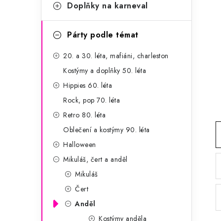
g
Doplňky na karneval
r
o
a
r
Párty podle témat
n
i
20. a 30. léta, mafiáni, charleston
e
n
Kostýmy a doplňky 50. léta
í
Hippies 60. léta
Rock, pop 70. léta
p
Retro 80. léta
a
Oblečení a kostýmy 90. léta
n
Halloween
Mikuláš, čert a anděl
e
Mikuláš
l
Čert
Anděl
Kostýmy anděla