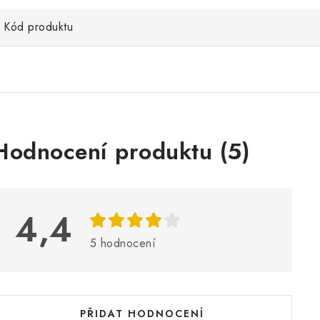
Kód produktu
V
Hodnocení produktu (5)
ý
p
4,4
s
5 hodnocení
h
o
d
PŘIDAT HODNOCENÍ