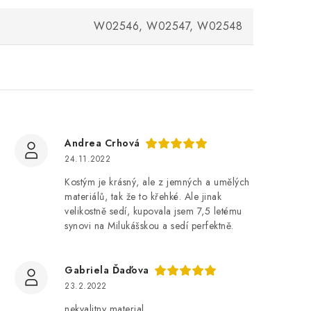
W02546, W02547, W02548
Andrea Crhová
24.11.2022
Kostým je krásný, ale z jemných a umělých
materiálů, tak že to křehké. Ale jinak
velikostně sedí, kupovala jsem 7,5 letému
synovi na Milukášskou a sedí perfektně.
Gabriela Ďaďova
23.2.2022
nekvalitny material.