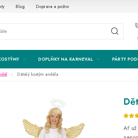
kty
Blog
Doprava a poštovné
Vrácení a reklamace
KOSTÝMY
DOPLŇKY NA KARNEVAL
PÁRTY POD
nděl
Dětský kostým anděla
Dět
Ať už
napro