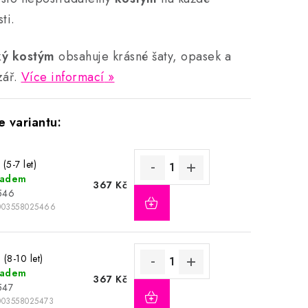
ti.
ký kostým
obsahuje krásné šaty, opasek a
zář.
Více informací
(5-7 let)
ladem
367 Kč
546
003558025466
(8-10 let)
ladem
367 Kč
547
003558025473