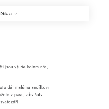
Diskuze
ti jsou všude kolem nás,
žete dát malému andílkovi
žete v pasu, aby šaty
 svatozáří.