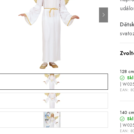
událos
Děts
svato
128 cm 
Sk
| W02
EAN:
8
140 cm 
Sk
| W02
EAN:
8