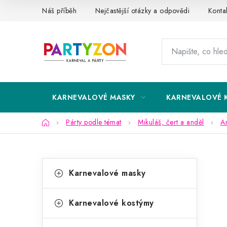
Přejít
Náš příběh
Nejčastější otázky a odpovědi
Konta
na
obsah
KARNEVALOVÉ MASKY
KARNEVALOVÉ 
Domů
Párty podle témat
Mikuláš, čert a anděl
A
P
K
Přeskočit
Karnevalové masky
kategorie
a
o
t
s
Karnevalové kostýmy
e
t