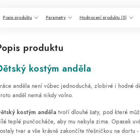
Popis produktu
Parametry
Hodnocení produktu (5)
Popis produktu
Dětský kostým anděla
ráce anděla není vůbec jednoduchá, zlobivé i hodné dě
roto anděl nemá nikdy volno.
ětský kostým anděla
tvoří dlouhé šaty, pod které mů
ílé teplé punčocháče, aby mu nebyla zima. Opasek uvá
ostaly tvar a vše krásně zakončíte třešničkou na dortu -