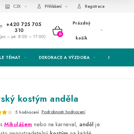
Obchodní podmínky
CZK
Podmínky ochrany osobních údajů
Přihlášení
Registrace
Prázdný
+420 725 705
310
NÁKUPNÍ
(po – pá: 8:00 – 17:00)
košík
KOŠÍK
LE TÉMAT
DEKORACE A VÝZDOBA
EXKLUZIVN
ský kostým anděla
Podrobnosti hodnocení
5 hodnocení
 s
Mikulášem
nebo na karneval,
anděl
je
sto nepostradatelný
kostým
na každé