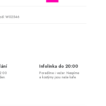
ží:
W02546
lání
Infolinka do 20:00
12:00
Poradíme i večer. Nespíme
den.
a kostýmy jsou naše kafe.