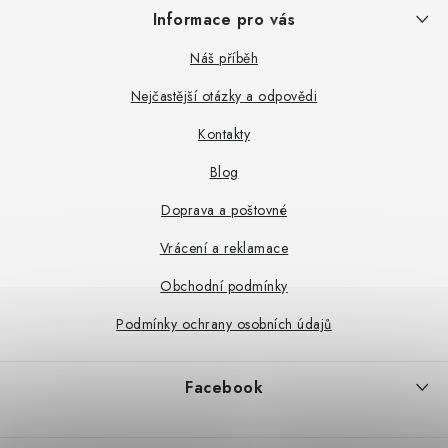
Z
Informace pro vás
á
p
Náš příběh
a
Nejčastější otázky a odpovědi
t
Kontakty
í
Blog
Doprava a poštovné
Vrácení a reklamace
Obchodní podmínky
Podmínky ochrany osobních údajů
Facebook