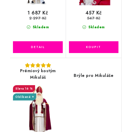
1 687 Kč
457 Kč
2 297 Kč
547 Kč
Skladem
Skladem
Prémiový kostým
Brýle pro Mikuláše
Mikuláš
16 %
Oblíbené ⭐