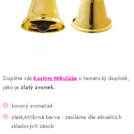
AKCE A SLEVY
Náš příběh
Nejčastější otázky a odpovědi
Kontakty
Blog
Doprava a poštovné
Vrácení a reklamace
Obchodní podmínky
Podmínky ochrany osobních údajů
Doplňte váš
kostým Mikuláše
o tematický doplněk,
jako je
zlatý zvonek.
kovový zvoneček
zlatá/stříbrná barva - zasíláme dle aktuálních
skladových zásob