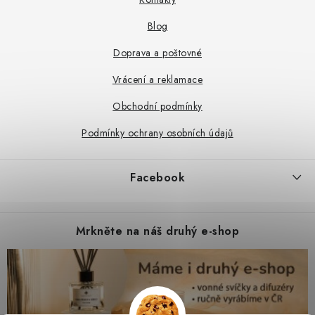
í
Blog
Doprava a poštovné
Vrácení a reklamace
Obchodní podmínky
Podmínky ochrany osobních údajů
Facebook
Mrkněte na náš druhý e-shop