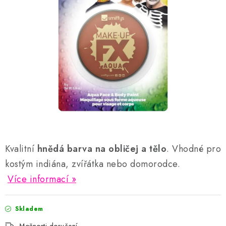
AKCE A SLEVY
Náš příběh
Nejčastější otázky a odpovědi
Kontakty
Blog
Doprava a poštovné
Vrácení a reklamace
Obchodní podmínky
Podmínky ochrany osobních údajů
Kvalitní
hnědá barva na obličej a tělo
. Vhodné pro
kostým indiána, zvířátka nebo domorodce.
Více informací
Skladem