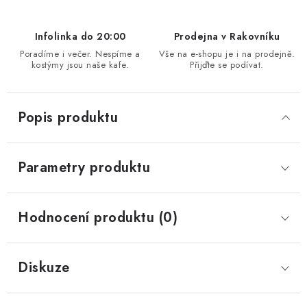
Infolinka do 20:00
Prodejna v Rakovníku
Poradíme i večer. Nespíme a
Vše na e-shopu je i na prodejně.
kostýmy jsou naše kafe.
Přijďte se podívat.
Popis produktu
Parametry produktu
Hodnocení produktu (0)
Diskuze