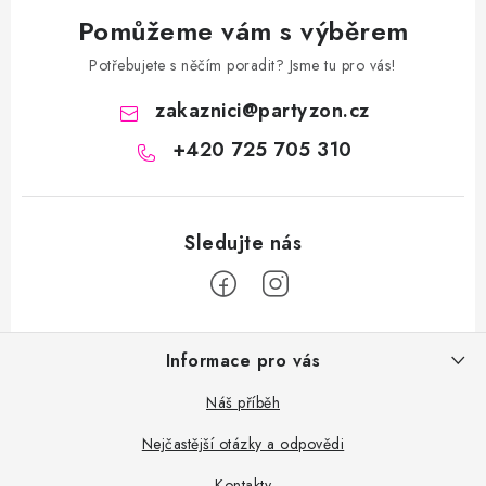
Pomůžeme vám s výběrem
Potřebujete s něčím poradit? Jsme tu pro vás!
zakaznici
@
partyzon.cz
+420 725 705 310
Z
Informace pro vás
á
p
Náš příběh
a
Nejčastější otázky a odpovědi
t
Kontakty