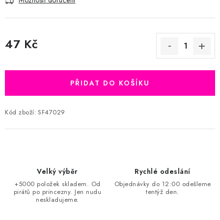
Možnosti doručení
47 Kč
Měrná cena:
PŘIDAT DO KOŠÍKU
Kód zboží:
SF47029
Velký výběr
Rychlé odeslání
+5000 položek skladem. Od
Objednávky do 12:00 odešleme
pirátů po princezny. Jen nudu
tentýž den.
neskladujeme.