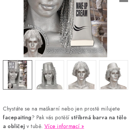
AKCE A SLEVY
Náš příběh
Nejčastější otázky a odpovědi
Kontakty
Blog
Doprava a poštovné
Vrácení a reklamace
Obchodní podmínky
Podmínky ochrany osobních údajů
Chystáte se na maškarní nebo jen prostě milujete
facepaiting
? Pak vás potěší
stříbrná barva na tělo
a obličej
v tubě.
Více informací