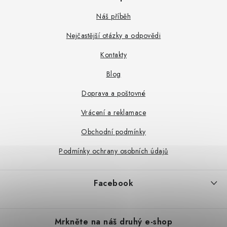
á
p
Náš příběh
a
Nejčastější otázky a odpovědi
t
Kontakty
í
Blog
Doprava a poštovné
Vrácení a reklamace
Obchodní podmínky
Podmínky ochrany osobních údajů
Facebook
Mrkněte na náš druhý e-shop