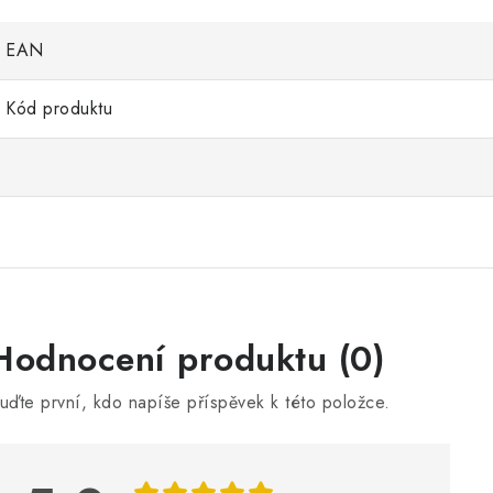
EAN
Kód produktu
V
Hodnocení produktu (0)
ý
uďte první, kdo napíše příspěvek k této položce.
p