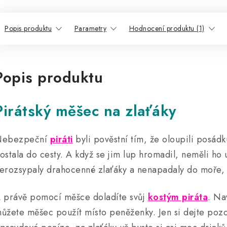
Popis produktu
Parametry
Hodnocení produktu (1)
Popis produktu
Pirátský měšec na zlaťáky
ebezpeční
piráti
byli pověstní tím, že oloupili posádk
ostala do cesty. A když se jim lup hromadil, neměli ho
erozsypaly drahocenné zlaťáky a nenapadaly do moře, 
 právě pomocí měšce doladíte svůj
kostým piráta
. Na
ůžete měšec použít místo peněženky. Jen si dejte pozor