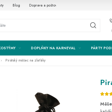
kty
Blog
Doprava a poštovné
Vrácení a reklamace
KOSTÝMY
DOPLŇKY NA KARNEVAL
PÁRTY POD
Pirátský měšec na zlaťáky
Pir
Měše
každ