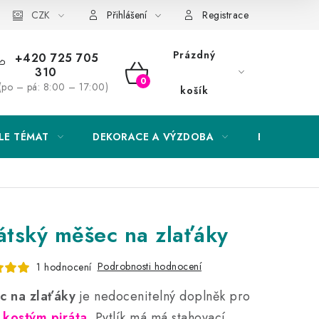
Obchodní podmínky
CZK
Podmínky ochrany osobních údajů
Přihlášení
Registrace
Prázdný
+420 725 705
310
NÁKUPNÍ
(po – pá: 8:00 – 17:00)
košík
KOŠÍK
LE TÉMAT
DEKORACE A VÝZDOBA
EXKLUZIVN
átský měšec na zlaťáky
Podrobnosti hodnocení
1 hodnocení
c na zlaťáky
je nedocenitelný doplněk pro
ý
kostým piráta
. Pytlík má má stahovací