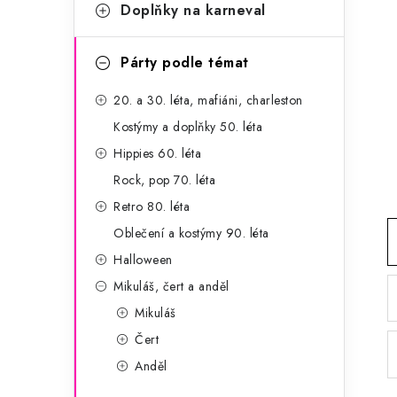
g
Doplňky na karneval
r
o
a
r
Párty podle témat
n
i
20. a 30. léta, mafiáni, charleston
e
n
Kostýmy a doplňky 50. léta
í
Hippies 60. léta
Rock, pop 70. léta
p
Retro 80. léta
a
Oblečení a kostýmy 90. léta
n
Halloween
Mikuláš, čert a anděl
e
Mikuláš
l
Čert
Anděl