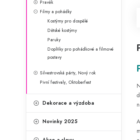
Pravěk
Filmy a pohádky
Kostýmy pro dospělé
Dětské kostýmy
Paruky
Doplňky pro pohádkové a filmové
postavy
Silvestrovská párty, Nový rok
Pivní festivaly, Oktoberfest
N
d
Dekorace a výzdoba
n
A
Novinky 2025
m
Akce a slevy