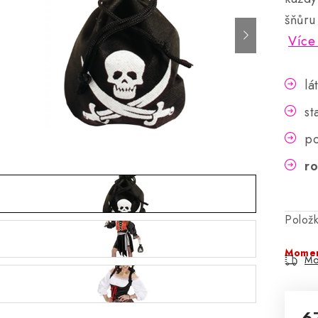
šňůru
Více
lá
st
po
r
Polož
Momen
Mo
6