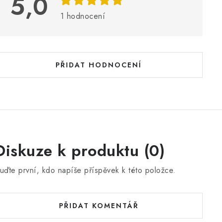
5,0
s
h
1 hodnocení
o
d
n
PŘIDAT HODNOCENÍ
o
c
e
n
Diskuze k produktu (0)
uďte první, kdo napíše příspěvek k této položce.
PŘIDAT KOMENTÁŘ