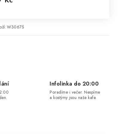
rná cena:
ží:
W3067S
lání
Infolinka do 20:00
12:00
Poradíme i večer. Nespíme
den.
a kostýmy jsou naše kafe.