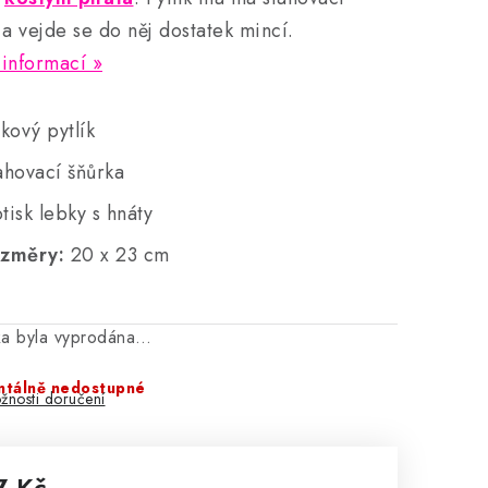
 a vejde se do něj dostatek mincí.
 informací
tkový pytlík
ahovací šňůrka
tisk lebky s hnáty
ozměry:
20 x 23 cm
ka byla vyprodána…
tálně nedostupné
žnosti doručení
7 Kč