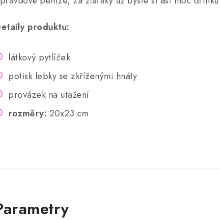
pravdové peníze, za zlaťáky už byste si asi moc drinků
etaily produktu:
látkový pytlíček
potisk lebky se zkříženými hnáty
provázek na utažení
rozměry:
20x23 cm