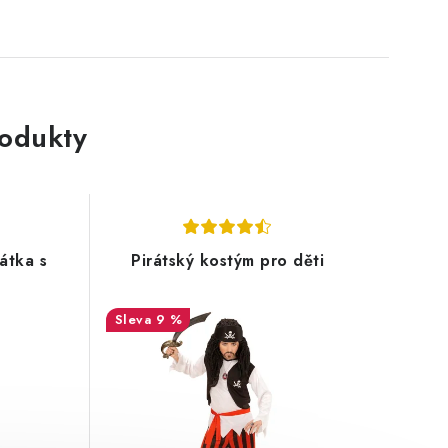
rodukty
átka s
Pirátský kostým pro děti
9 %