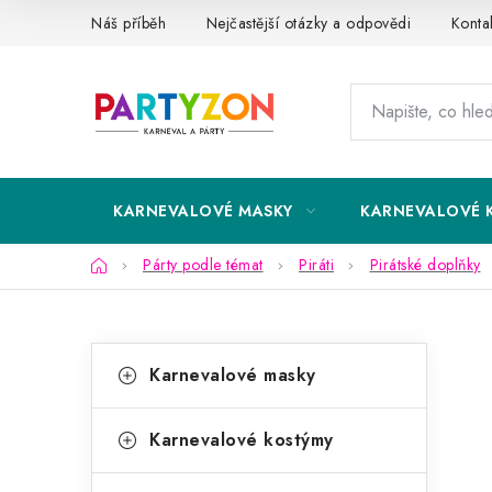
Přejít
Náš příběh
Nejčastější otázky a odpovědi
Konta
na
obsah
KARNEVALOVÉ MASKY
KARNEVALOVÉ 
Domů
Párty podle témat
Piráti
Pirátské doplňky
P
K
Přeskočit
Karnevalové masky
kategorie
a
o
t
s
Karnevalové kostýmy
e
t