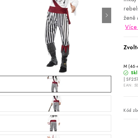
rebel
ženě 
Více
M (46-
Sk
| SF25
EAN:
5
Kód zbo