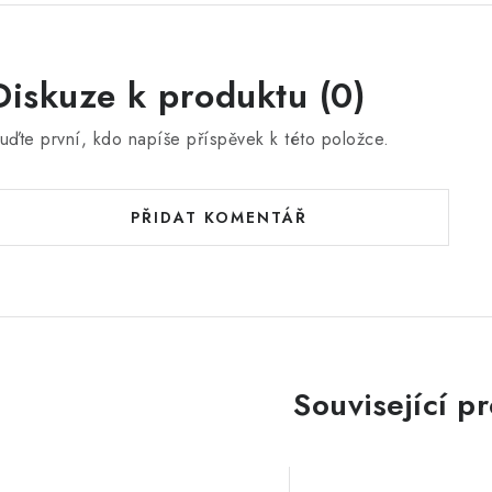
e
n
Diskuze k produktu (0)
uďte první, kdo napíše příspěvek k této položce.
PŘIDAT KOMENTÁŘ
Související p