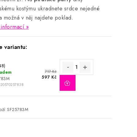
skému kostýmu
ukradnete srdce nejedné
a možná v něj najdete poklad.
 informací
48)
717 Kč
ladem
597 Kč
783M
020570257838
ží:
SF25783M