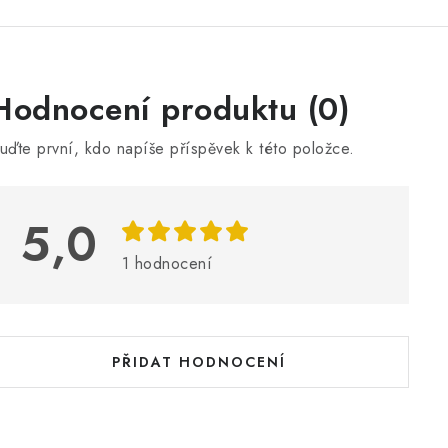
V
Hodnocení produktu (0)
ý
uďte první, kdo napíše příspěvek k této položce.
p
5,0
s
h
1 hodnocení
o
d
n
PŘIDAT HODNOCENÍ
o
c