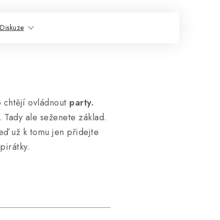
Diskuze
 chtějí ovládnout
party.
. Tady ale seženete základ.
eď už k tomu jen přidejte
pirátky.
k