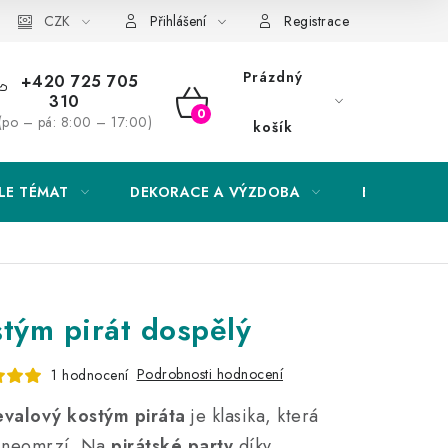
Obchodní podmínky
CZK
Podmínky ochrany osobních údajů
Přihlášení
Registrace
Prázdný
+420 725 705
310
NÁKUPNÍ
(po – pá: 8:00 – 17:00)
košík
KOŠÍK
LE TÉMAT
DEKORACE A VÝZDOBA
EXKLUZIVN
tým pirát dospělý
Podrobnosti hodnocení
1 hodnocení
valový kostým piráta
je klasika, která
 neomrzí. Na
pirátské party
díky