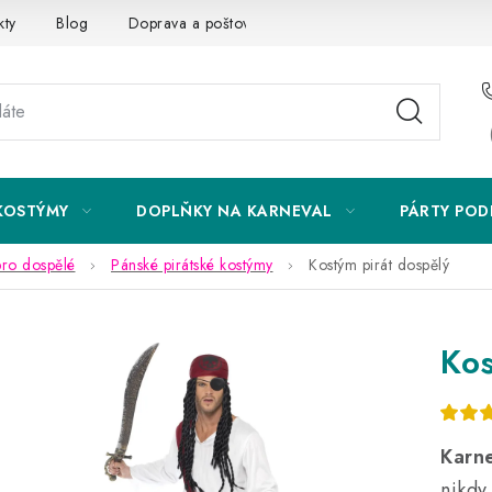
kty
Blog
Doprava a poštovné
Vrácení a reklamace
KOSTÝMY
DOPLŇKY NA KARNEVAL
PÁRTY POD
pro dospělé
Pánské pirátské kostýmy
Kostým pirát dospělý
Kos
Karne
nikdy