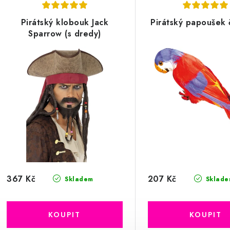
Pirátský klobouk Jack
Pirátský papoušek 
Sparrow (s dredy)
367 Kč
207 Kč
Skladem
Sklade