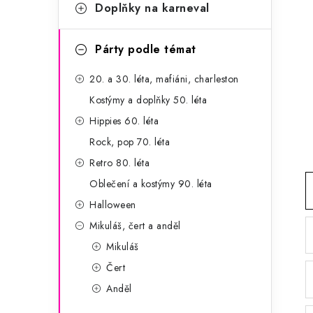
g
Doplňky na karneval
r
o
a
r
Párty podle témat
n
i
20. a 30. léta, mafiáni, charleston
e
n
Kostýmy a doplňky 50. léta
í
Hippies 60. léta
Rock, pop 70. léta
p
Retro 80. léta
a
Oblečení a kostýmy 90. léta
n
Halloween
Mikuláš, čert a anděl
e
Mikuláš
l
Čert
Anděl