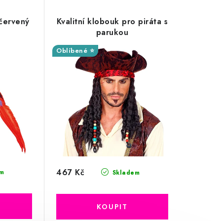
červený
Kvalitní klobouk pro piráta s
parukou
Oblíbené ⭐
467 Kč
m
Skladem