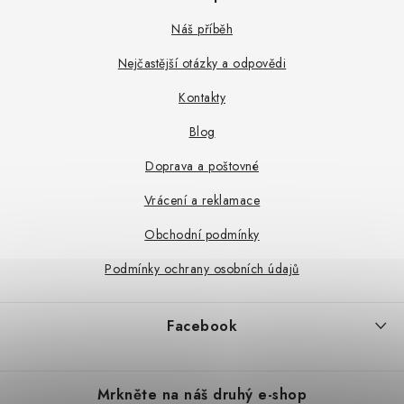
á
p
Náš příběh
a
Nejčastější otázky a odpovědi
t
Kontakty
í
Blog
Doprava a poštovné
Vrácení a reklamace
Obchodní podmínky
Podmínky ochrany osobních údajů
Facebook
Mrkněte na náš druhý e-shop