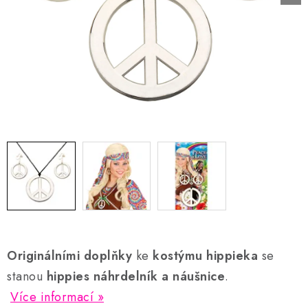
AKCE A SLEVY
Náš příběh
Nejčastější otázky a odpovědi
Kontakty
Blog
Doprava a poštovné
Vrácení a reklamace
Obchodní podmínky
Podmínky ochrany osobních údajů
Originálními doplňky
ke
kostýmu hippieka
se
stanou
hippies náhrdelník a náušnice
.
Více informací