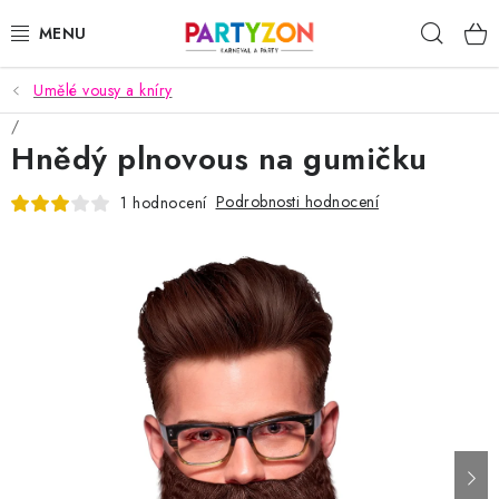
Přejít
Hleda
na
obsah
Umělé vousy a kníry
KARNEVALOVÉ MASKY
Hnědý plnovous na gumičku
KARNEVALOVÉ KOSTÝMY
Podrobnosti hodnocení
1 hodnocení
DOPLŇKY NA KARNEVAL
PÁRTY PODLE TÉMAT
DEKORACE A VÝZDOBA
EXKLUZIVNÍ KOSTÝMY
NOVINKY 2025