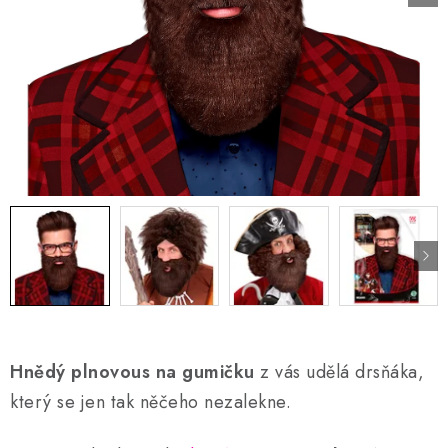
AKCE A SLEVY
Náš příběh
Nejčastější otázky a odpovědi
Kontakty
Blog
Doprava a poštovné
Vrácení a reklamace
Obchodní podmínky
Podmínky ochrany osobních údajů
Hnědý plnovous na gumičku
z vás udělá drsňáka,
který se jen tak něčeho nezalekne.