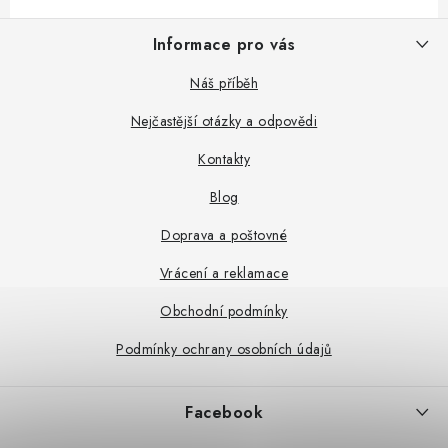
Z
Informace pro vás
á
p
Náš příběh
a
Nejčastější otázky a odpovědi
t
Kontakty
í
Blog
Doprava a poštovné
Vrácení a reklamace
Obchodní podmínky
Podmínky ochrany osobních údajů
Facebook