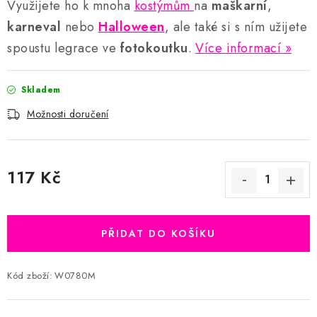
Využijete ho k mnoha
kostýmům
na
maškarní
,
karneval
nebo
Halloween
, ale také si s ním užijete
spoustu legrace ve
fotokoutku
.
Více informací
Skladem
Možnosti doručení
117 Kč
Měrná cena:
PŘIDAT DO KOŠÍKU
Kód zboží:
W0780M