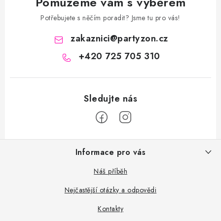
Pomůžeme vám s výběrem
Potřebujete s něčím poradit? Jsme tu pro vás!
zakaznici
@
partyzon.cz
+420 725 705 310
Z
Informace pro vás
á
p
Náš příběh
a
Nejčastější otázky a odpovědi
t
Kontakty
í