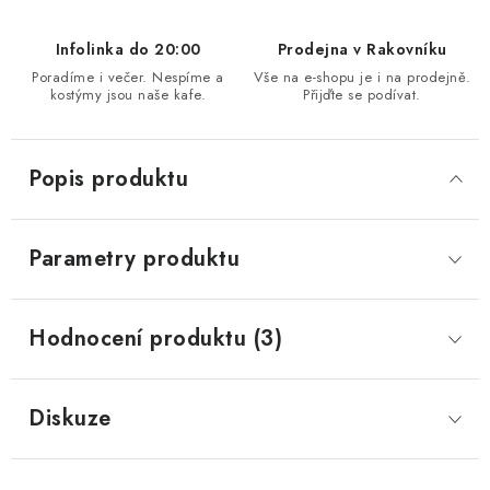
Infolinka do 20:00
Prodejna v Rakovníku
Poradíme i večer. Nespíme a
Vše na e-shopu je i na prodejně.
kostýmy jsou naše kafe.
Přijďte se podívat.
Popis produktu
Parametry produktu
Hodnocení produktu (3)
Diskuze