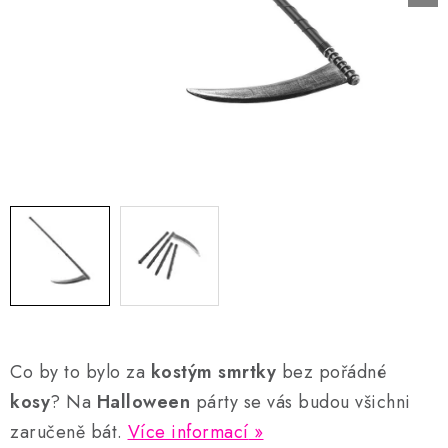
AKCE A SLEVY
Náš příběh
Nejčastější otázky a odpovědi
Kontakty
Blog
Doprava a poštovné
Vrácení a reklamace
Obchodní podmínky
Podmínky ochrany osobních údajů
Co by to bylo za
kostým smrtky
bez pořádné
kosy
? Na
Halloween
párty se vás budou všichni
zaručeně bát.
Více informací