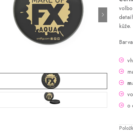
volbo
detai
kůže.
Barva
v
m
m
vo
o 
Polož