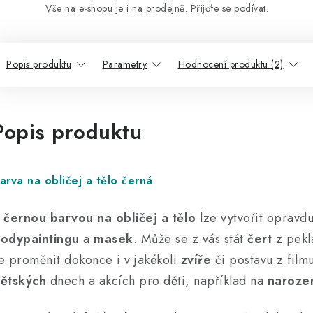
Vše na e-shopu je i na prodejně. Přijďte se podívat.
Popis produktu
Parametry
Hodnocení produktu (2)
Popis produktu
arva na obličej a tělo černá
S
černou barvou na obličej a tělo
lze vytvořit opravd
odypaintingu
a
masek
. Může se z vás stát
čert
z pekl
e proměnit dokonce i v jakékoli
zvíře
či postavu z film
ětských
dnech a akcích pro děti, například na
naroze