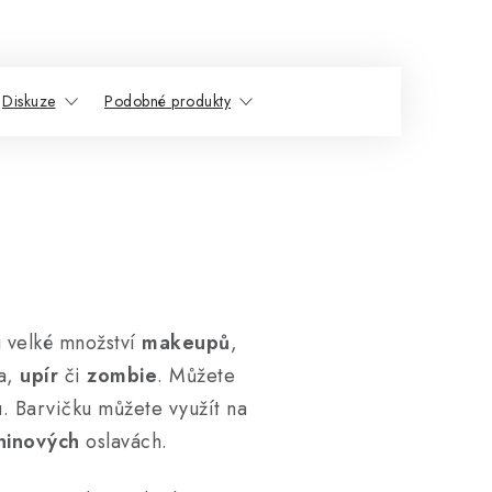
Diskuze
Podobné produkty
u velké množství
makeupů
,
a,
upír
či
zombie
. Můžete
u. Barvičku můžete využít na
ninových
oslavách.