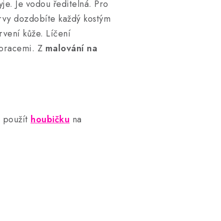
je. Je vodou ředitelná. Pro
arvy dozdobíte každý kostým
arvení kůže. Líčení
koracemi. Z
malování na
 použít
houbičku
na