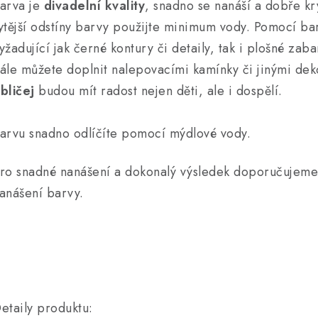
arva je
divadelní kvality
, snadno se nanáší a dobře kry
ytější odstíny barvy použijte minimum vody. Pomocí b
yžadující jak černé kontury či detaily, tak i plošné zab
ále můžete doplnit nalepovacími kamínky či jinými de
bličej
budou mít radost nejen děti, ale i dospělí.
arvu snadno odlíčíte pomocí mýdlové vody.
ro snadné nanášení a dokonalý výsledek doporučujeme
anášení barvy.
etaily produktu: