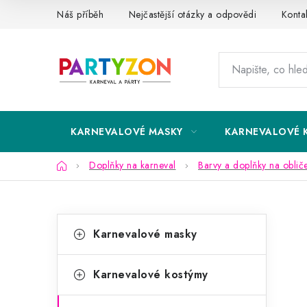
Přejít
Náš příběh
Nejčastější otázky a odpovědi
Konta
na
obsah
KARNEVALOVÉ MASKY
KARNEVALOVÉ 
Domů
Doplňky na karneval
Barvy a doplňky na obliče
P
K
Přeskočit
Karnevalové masky
kategorie
a
o
t
s
Karnevalové kostýmy
e
t