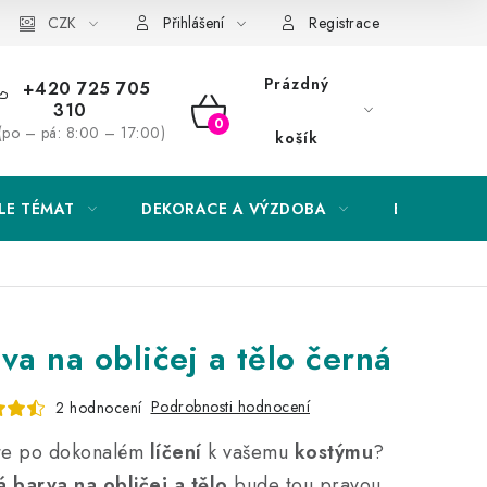
Obchodní podmínky
CZK
Podmínky ochrany osobních údajů
Přihlášení
Registrace
Prázdný
+420 725 705
310
NÁKUPNÍ
(po – pá: 8:00 – 17:00)
košík
KOŠÍK
LE TÉMAT
DEKORACE A VÝZDOBA
EXKLUZIVN
va na obličej a tělo černá
Podrobnosti hodnocení
2 hodnocení
te po dokonalém
líčení
k vašemu
kostýmu
?
 barva na obličej a tělo
bude tou pravou