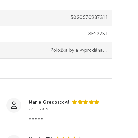
5020570237311
SF23731
Položka byla vyprodána…
Marie Gregorcová
27.11.2019
*****