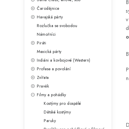
B
Čarodějnice
s
Havajská párty
v
Rozlučka se svobodou
d
Námořníci
o
Piráti
Mexická párty
B
Indiáni a kovbojové (Western)
Profese a povolání
P
Zvířata
n
Pravěk
Filmy a pohádky
Kostýmy pro dospělé
Dětské kostýmy
Paruky
D