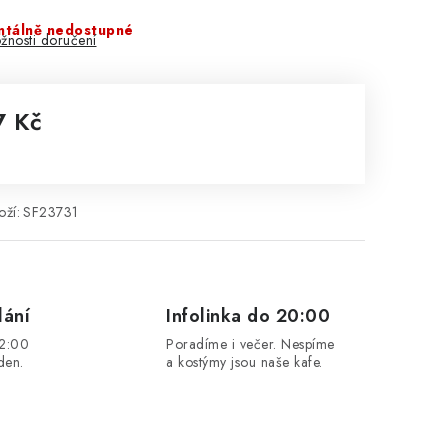
tálně nedostupné
žnosti doručení
7 Kč
rná cena:
ží:
SF23731
lání
Infolinka do 20:00
12:00
Poradíme i večer. Nespíme
den.
a kostýmy jsou naše kafe.