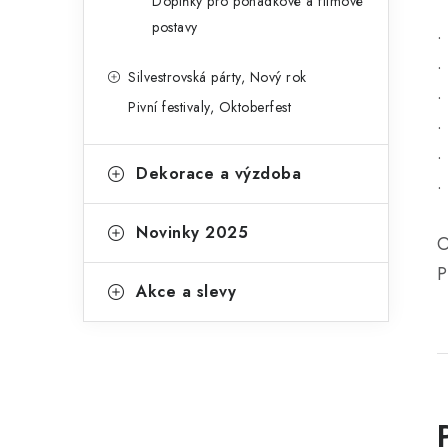
Doplňky pro pohádkové a filmové
postavy
•
•
Silvestrovská párty, Nový rok
•
Pivní festivaly, Oktoberfest
•
•
Dekorace a výzdoba
•
Novinky 2025
O
P
Akce a slevy