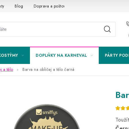
kty
Blog
Doprava a poštovné
Vrácení a reklamace
KOSTÝMY
DOPLŇKY NA KARNEVAL
PÁRTY POD
j a tělo
Barva na obličej a tělo černá
Bar
Touží
Černá