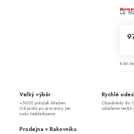
Momen
Mo
9
Mě
Kód zbo
Velký výběr
Rychlé odes
+5000 položek skladem.
Objednávky do 
Od pirátů po princezny. Jen
odešleme tentýž 
nudu neskladujeme.
Prodejna v Rakovníku