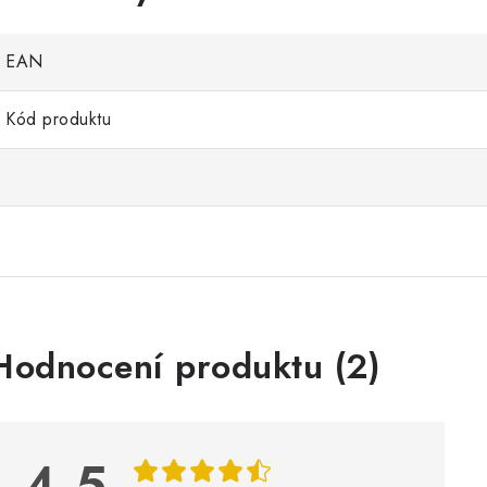
EAN
Kód produktu
V
Hodnocení produktu (2)
ý
p
4,5