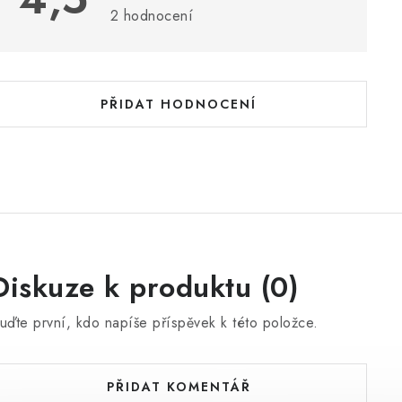
s
2 hodnocení
h
o
d
PŘIDAT HODNOCENÍ
n
o
c
e
n
Diskuze k produktu (0)
uďte první, kdo napíše příspěvek k této položce.
PŘIDAT KOMENTÁŘ