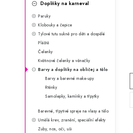
g
Doplňky na karneval
r
o
Paruky
a
r
Klobouky a čepice
n
i
Tylové tutu sukně pro děti a dospělé
e
n
Pláště
í
Čelenky
Květinové čelenky a věnečky
p
Barvy a doplňky na obličej a tělo
a
Barvy a barevné make-upy
n
Rtěnky
Samolepky, kamínky a třpytky
e
l
Barevné, třpytivé spreje na vlasy a tělo
Umělá krev, zranění, speciální efekty
Zuby, nos, oči, uši