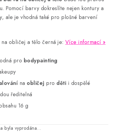
u. Pomocí barvy dokreslíte nejen kontury a
ly, ale je vhodná také pro plošné barvení
 na obličej a tělo černá je:
Více informací
hodná pro
bodypainting
akeupy
alování
na
obličej
pro
děti
i dospělé
dou ředitelná
obsahu 16 g
ka byla vyprodána…