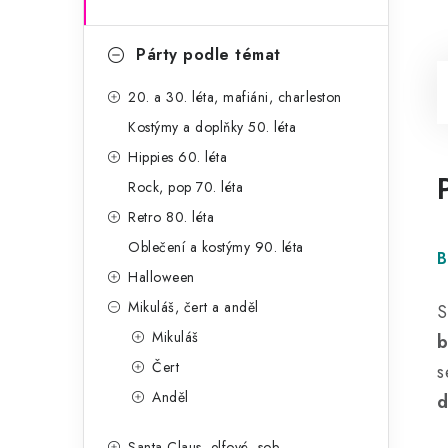
Párty podle témat
20. a 30. léta, mafiáni, charleston
Kostýmy a doplňky 50. léta
Hippies 60. léta
Rock, pop 70. léta
Retro 80. léta
Oblečení a kostýmy 90. léta
B
Halloween
Mikuláš, čert a anděl
Mikuláš
b
Čert
s
Anděl
d
Santa Claus, elfové, sob