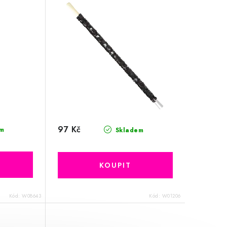
97 Kč
m
Skladem
Kód:
W08643
Kód:
W01206