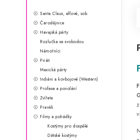
Santa Claus, elfové, sob
Čarodějnice
Havajská párty
Rozlučka se svobodou
Námořníci
Piráti
Mexická párty
Indiáni a kovbojové (Western)
F
Profese a povolání
G
Zvířata
z
Pravěk
v
Filmy a pohádky
Kostýmy pro dospělé
N
Dětské kostýmy