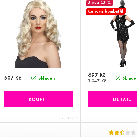
33 %
Cenová bomba!💣
697 Kč
507 Kč
Skladem
Sklade
1 047 Kč
Kód:
SF42147