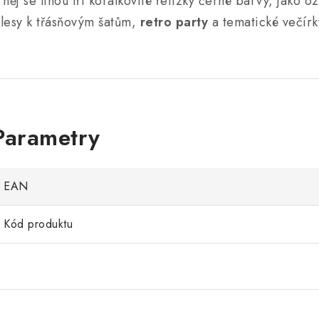
 něj se linou tři korálkovité řetízky černé barvy, jako 
lesy k třásňovým šatům,
retro party
a tematické večírk
EAN
Kód produktu