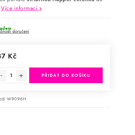
Více informací
ladem
žnosti doručení
87 Kč
rná cena:
PŘIDAT DO KOŠÍKU
ží:
W9096H