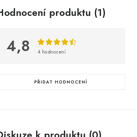
V
Hodnocení produktu (1)
ý
p
4,8
s
4 hodnocení
h
o
d
PŘIDAT HODNOCENÍ
n
o
c
e
n
Diskuze k produktu (0)