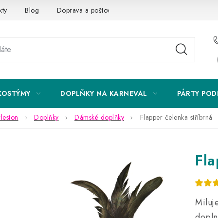
kty
Blog
Doprava a poštovné
Vrácení a reklamace
KOSTÝMY
DOPLŇKY NA KARNEVAL
PÁRTY POD
rleston
Doplňky
Dámské doplňky
Flapper čelenka stříbrná
Fla
Miluj
dopln