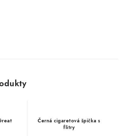
rodukty
Great
Černá cigaretová špička s
flitry