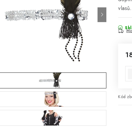
vlasů.
Sk
Mo
1
Mě
Kód zbo