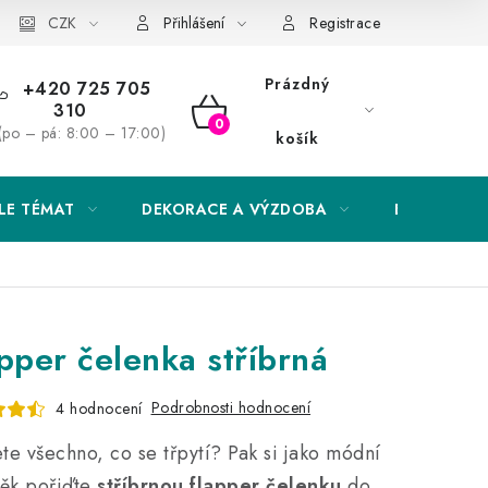
Obchodní podmínky
CZK
Podmínky ochrany osobních údajů
Přihlášení
Registrace
Prázdný
+420 725 705
310
NÁKUPNÍ
(po – pá: 8:00 – 17:00)
košík
KOŠÍK
LE TÉMAT
DEKORACE A VÝZDOBA
EXKLUZIVN
pper čelenka stříbrná
Podrobnosti hodnocení
4 hodnocení
ete všechno, co se třpytí? Pak si jako módní
ěk pořiďte
stříbrnou flapper čelenku
do