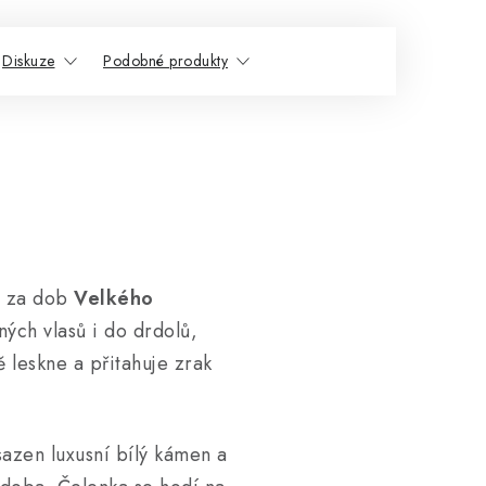
Diskuze
Podobné produkty
ů za dob
Velkého
ných vlasů i do drdolů,
ě leskne a přitahuje zrak
sazen luxusní bílý kámen a