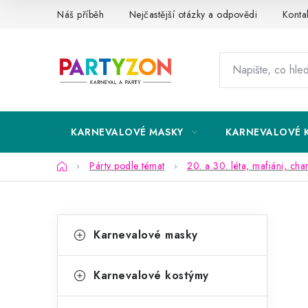
Přejít
Náš příběh
Nejčastější otázky a odpovědi
Konta
na
obsah
KARNEVALOVÉ MASKY
KARNEVALOVÉ 
Domů
Párty podle témat
20. a 30. léta, mafiáni, cha
P
K
Přeskočit
Karnevalové masky
kategorie
a
o
t
s
Karnevalové kostýmy
e
t