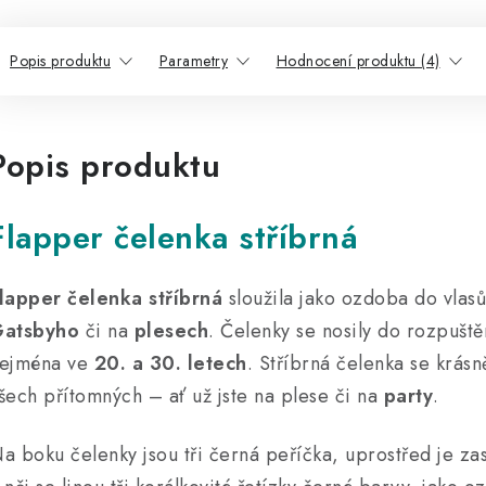
Popis produktu
Parametry
Hodnocení produktu (4)
Popis produktu
Flapper čelenka stříbrná
lapper čelenka stříbrná
sloužila jako ozdoba do vlas
atsbyho
či na
plesech
. Čelenky se nosily do rozpuště
ejména ve
20. a 30. letech
. Stříbrná čelenka se krásn
šech přítomných – ať už jste na plese či na
party
.
a boku čelenky jsou tři černá peříčka, uprostřed je za