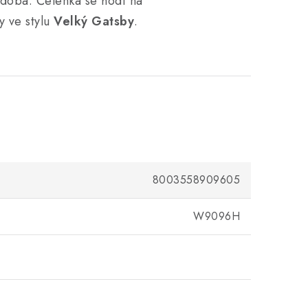
ozdoba. Čelenka se hodí na
y ve stylu
Velký Gatsby
.
8003558909605
W9096H