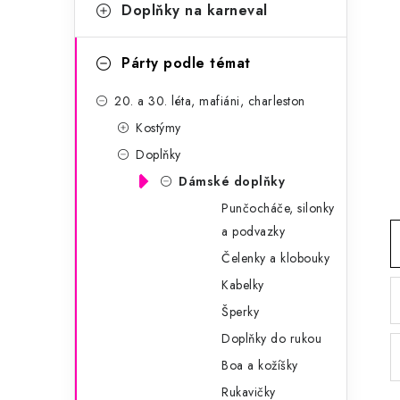
g
Doplňky na karneval
r
o
a
r
Párty podle témat
n
i
20. a 30. léta, mafiáni, charleston
e
n
Kostýmy
í
Doplňky
Dámské doplňky
p
Punčocháče, silonky
a
a podvazky
n
Čelenky a klobouky
Kabelky
e
Šperky
l
Doplňky do rukou
Boa a kožíšky
Rukavičky