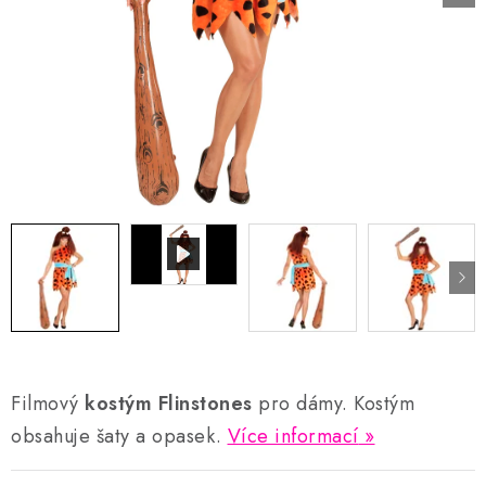
AKCE A SLEVY
Náš příběh
Nejčastější otázky a odpovědi
Kontakty
Blog
Doprava a poštovné
Vrácení a reklamace
Obchodní podmínky
Podmínky ochrany osobních údajů
Filmový
kostým Flinstones
pro dámy. Kostým
obsahuje šaty a opasek.
Více informací