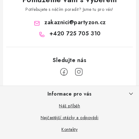
Potřebujete s něčím poradit? Jsme tu pro vás!
zakaznici
@
partyzon.cz
+420 725 705 310
Z
Informace pro vás
á
p
Náš příběh
a
Nejčastější otázky a odpovědi
t
Kontakty
í