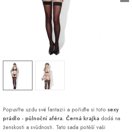
AKCE A SLEVY
Náš příběh
Nejčastější otázky a odpovědi
Kontakty
Blog
Doprava a poštovné
Vrácení a reklamace
Obchodní podmínky
Podmínky ochrany osobních údajů
Popusťte uzdu své fantazii a pořiďte si toto
sexy
prádlo - půlnoční aféra
.
Černá krajka
dodá na
ženskosti a svůdnosti. Tato sada potěší vaši