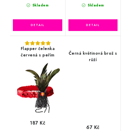
Skladem
Skladem
Flapper čelenka
Černá květinová brož s
červená s peřím
růží
187 Kč
67 Kč