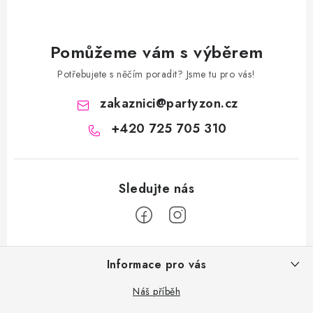
Pomůžeme vám s výběrem
Potřebujete s něčím poradit? Jsme tu pro vás!
zakaznici
@
partyzon.cz
+420 725 705 310
Z
Informace pro vás
á
p
Náš příběh