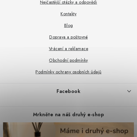
a
Nejčastější otázky a odpovědi
t
Kontakty
í
Blog
Doprava a poštovné
Vrácení a reklamace
Obchodní podmínky
Podmínky ochrany osobních údajů
Facebook
Mrkněte na náš druhý e-shop