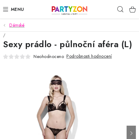
Přejít
Hleda
na
obsah
Dámské
KARNEVALOVÉ MASKY
Sexy prádlo - půlnoční aféra (L)
KARNEVALOVÉ KOSTÝMY
Podrobnosti hodnocení
Neohodnoceno
DOPLŇKY NA KARNEVAL
PÁRTY PODLE TÉMAT
DEKORACE A VÝZDOBA
EXKLUZIVNÍ KOSTÝMY
NOVINKY 2025