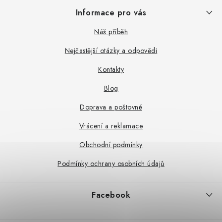
Z
Informace pro vás
á
p
Náš příběh
a
Nejčastější otázky a odpovědi
t
Kontakty
í
Blog
Doprava a poštovné
Vrácení a reklamace
Obchodní podmínky
Podmínky ochrany osobních údajů
Facebook