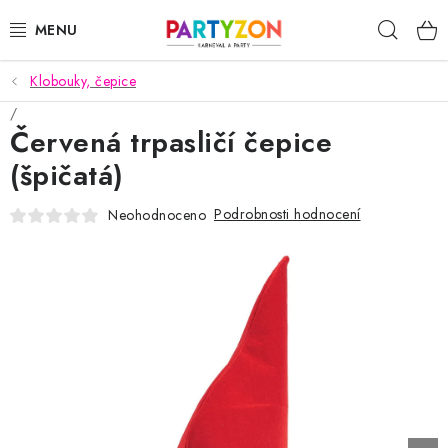
Přejít
Hleda
na
obsah
Klobouky, čepice
KARNEVALOVÉ MASKY
Červená trpasličí čepice
KARNEVALOVÉ KOSTÝMY
(špičatá)
DOPLŇKY NA KARNEVAL
Podrobnosti hodnocení
Neohodnoceno
PÁRTY PODLE TÉMAT
DEKORACE A VÝZDOBA
EXKLUZIVNÍ KOSTÝMY
NOVINKY 2025