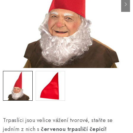
AKCE A SLEVY
Náš příběh
Nejčastější otázky a odpovědi
Kontakty
Blog
Doprava a poštovné
Vrácení a reklamace
Obchodní podmínky
Podmínky ochrany osobních údajů
Trpaslíci jsou velice vážení tvorové, staňte se
jedním z nich s
červenou trpasličí čepicí!