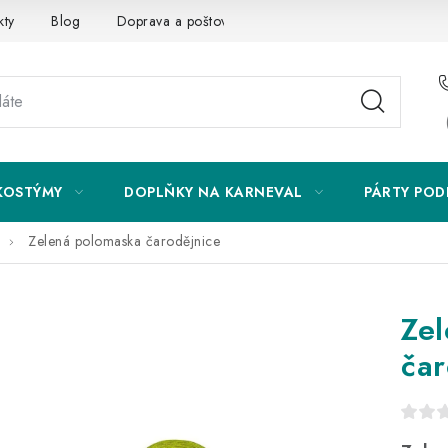
kty
Blog
Doprava a poštovné
Vrácení a reklamace
KOSTÝMY
DOPLŇKY NA KARNEVAL
PÁRTY POD
Zelená polomaska čarodějnice
Ze
čar