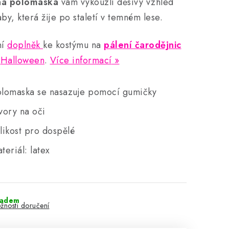
ná polomaska
vám vykouzlí děsivý vzhled
aby, která žije po staletí v temném lese.
ní
doplněk
ke kostýmu na
pálení čarodějnic
o
Halloween
.
Více informací
lomaska se nasazuje pomocí gumičky
vory na oči
likost pro dospělé
teriál: latex
ladem
žnosti doručení