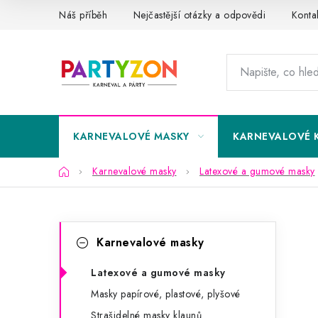
Přejít
Náš příběh
Nejčastější otázky a odpovědi
Konta
na
obsah
KARNEVALOVÉ MASKY
KARNEVALOVÉ 
Domů
Karnevalové masky
Latexové a gumové masky
P
K
Přeskočit
Karnevalové masky
kategorie
a
o
t
Latexové a gumové masky
s
Masky papírové, plastové, plyšové
e
t
Strašidelné masky klaunů