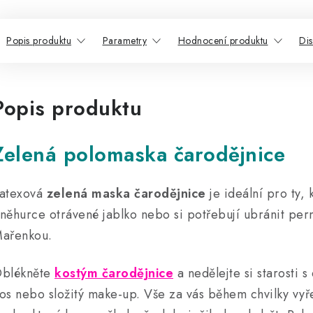
Popis produktu
Parametry
Hodnocení produktu
Di
Popis produktu
Zelená polomaska čarodějnice
atexová
zelená maska čarodějnice
je ideální pro ty, 
něhurce otrávené jablko nebo si potřebují ubránit per
ařenkou.
blékněte
kostým čarodějnice
a nedělejte si starosti s
os nebo složitý make-up. Vše za vás během chvilky vyř