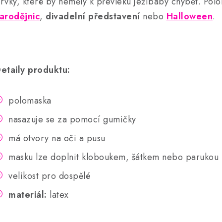
rvky, které by neměly k převleku ježibaby chybět. Pol
arodějnic
,
divadelní představení
nebo
Halloween
.
etaily produktu:
polomaska
nasazuje se za pomocí gumičky
má otvory na oči a pusu
masku lze doplnit kloboukem, šátkem nebo parukou
velikost pro dospělé
materiál:
latex