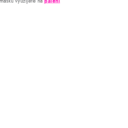
omasku využijete na
pálení