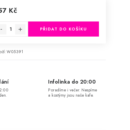
57 Kč
rná cena:
PŘIDAT DO KOŠÍKU
ží:
W05391
lání
Infolinka do 20:00
12:00
Poradíme i večer. Nespíme
den.
a kostýmy jsou naše kafe.