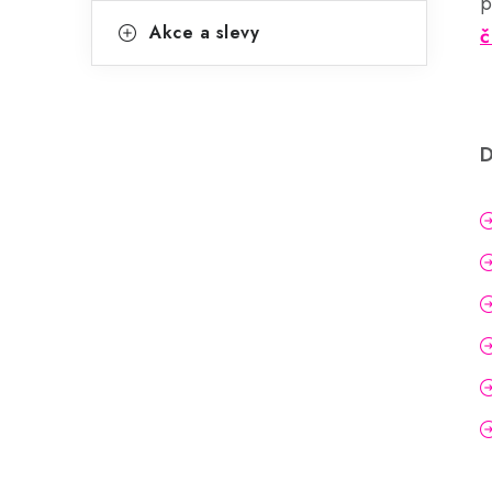
p
Akce a slevy
č
D