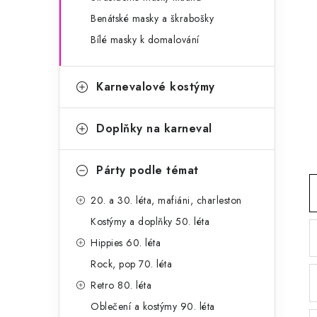
g
r
Benátské masky a škrabošky
o
Bílé masky k domalování
a
r
n
i
Karnevalové kostýmy
e
n
í
Doplňky na karneval
p
Párty podle témat
a
20. a 30. léta, mafiáni, charleston
n
Kostýmy a doplňky 50. léta
e
Hippies 60. léta
l
Rock, pop 70. léta
Retro 80. léta
Oblečení a kostýmy 90. léta