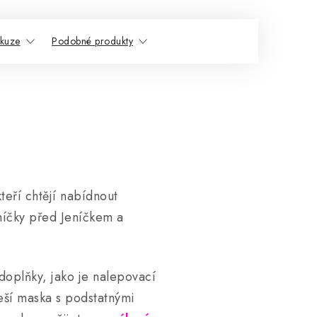
skuze
Podobné produkty
kteří chtějí nabídnout
níčky před Jeníčkem a
 doplňky, jako je nalepovací
eší maska s podstatnými