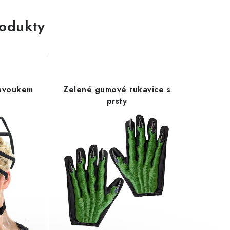
rodukty
pavoukem
Zelené gumové rukavice s
prsty