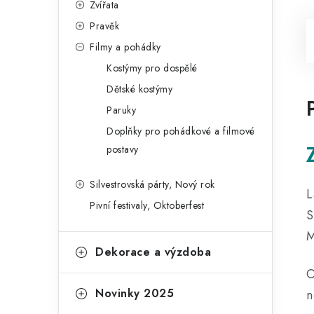
Zvířata
Pravěk
Filmy a pohádky
Kostýmy pro dospělé
Dětské kostýmy
Paruky
Doplňky pro pohádkové a filmové
postavy
Silvestrovská párty, Nový rok
L
Pivní festivaly, Oktoberfest
S
M
Dekorace a výzdoba
O
Novinky 2025
n