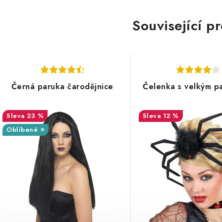
Související p
Černá paruka čarodějnice
Čelenka s velkým 
23 %
12 %
Oblíbené ⭐