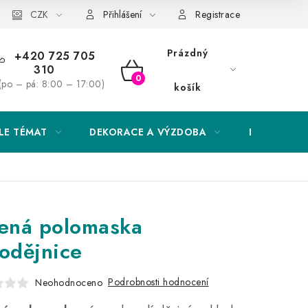
Obchodní podmínky
CZK
Podmínky ochrany osobních údajů
Přihlášení
Registrace
Prázdný
+420 725 705
310
NÁKUPNÍ
(po – pá: 8:00 – 17:00)
košík
KOŠÍK
LE TÉMAT
DEKORACE A VÝZDOBA
EXKLUZIVN
lená polomaska
odějnice
Podrobnosti hodnocení
Neohodnoceno