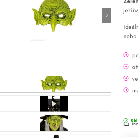
Zele
ježib
Ideál
neb
po
ot
ve
ma
Sk
Mo