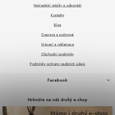
a
Nejčastější otázky a odpovědi
t
Kontakty
í
Blog
Doprava a poštovné
Vrácení a reklamace
Obchodní podmínky
Podmínky ochrany osobních údajů
Facebook
Mrkněte na náš druhý e-shop