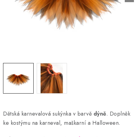
AKCE A SLEVY
Náš příběh
Nejčastější otázky a odpovědi
Kontakty
Blog
Doprava a poštovné
Vrácení a reklamace
Obchodní podmínky
Podmínky ochrany osobních údajů
Dětská karnevalová sukýnka v barvě
dýně
. Doplněk
ke kostýmu na karneval, maškarní a Halloween.