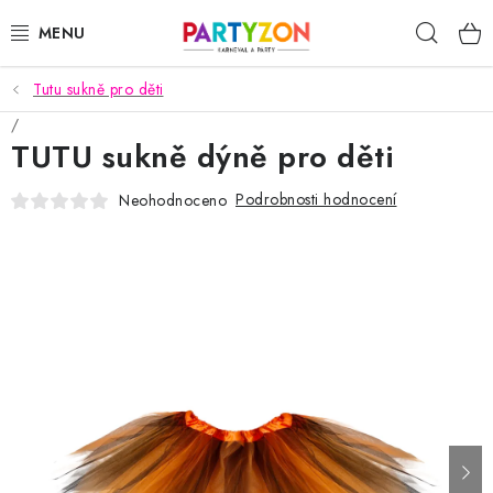
Přejít
Hleda
na
obsah
Tutu sukně pro děti
KARNEVALOVÉ MASKY
TUTU sukně dýně pro děti
KARNEVALOVÉ KOSTÝMY
Podrobnosti hodnocení
Neohodnoceno
DOPLŇKY NA KARNEVAL
PÁRTY PODLE TÉMAT
DEKORACE A VÝZDOBA
EXKLUZIVNÍ KOSTÝMY
NOVINKY 2025