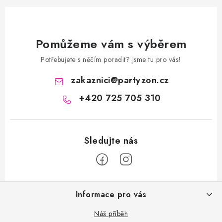
Pomůžeme vám s výběrem
Potřebujete s něčím poradit? Jsme tu pro vás!
zakaznici
@
partyzon.cz
+420 725 705 310
Z
Informace pro vás
á
p
Náš příběh