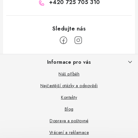
+420 725 705 310
Z
Informace pro vás
á
p
Náš příběh
a
Nejčastější otázky a odpovědi
t
Kontakty
í
Blog
Doprava a poštovné
Vrácení a reklamace