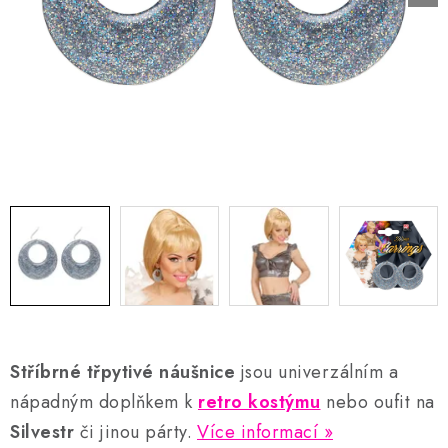
AKCE A SLEVY
Náš příběh
Nejčastější otázky a odpovědi
Kontakty
Blog
Doprava a poštovné
Vrácení a reklamace
Obchodní podmínky
Podmínky ochrany osobních údajů
Stříbrné třpytivé náušnice
jsou univerzálním a
nápadným doplňkem k
retro kostýmu
nebo oufit na
Silvestr
či jinou párty.
Více informací