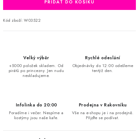
PŘIDAT DO KOŠÍKU
Kód zboží:
W03522
Velký výběr
Rychlé odeslání
+5000 položek skladem. Od
Objednávky do 12:00 odešleme
pirátů po princezny. Jen nudu
tentýž den.
neskladujeme.
Infolinka do 20:00
Prodejna v Rakovníku
Poradíme i večer. Nespíme a
Vše na e-shopu je i na prodejně.
kostýmy jsou naše kafe.
Přijďte se podívat.