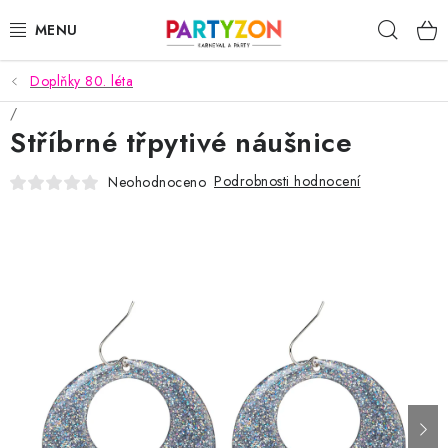
Přejít
Hleda
na
obsah
Doplňky 80. léta
KARNEVALOVÉ MASKY
Stříbrné třpytivé náušnice
KARNEVALOVÉ KOSTÝMY
Podrobnosti hodnocení
Neohodnoceno
DOPLŇKY NA KARNEVAL
PÁRTY PODLE TÉMAT
DEKORACE A VÝZDOBA
EXKLUZIVNÍ KOSTÝMY
NOVINKY 2025