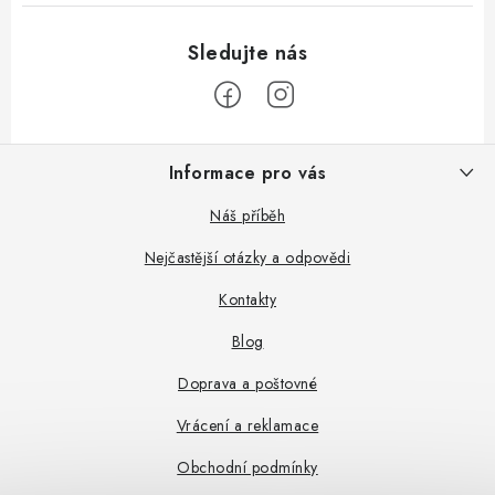
Z
Informace pro vás
á
p
Náš příběh
a
Nejčastější otázky a odpovědi
t
Kontakty
í
Blog
Doprava a poštovné
Vrácení a reklamace
Obchodní podmínky