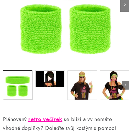
AKCE A SLEVY
Náš příběh
Nejčastější otázky a odpovědi
Kontakty
Blog
Doprava a poštovné
Vrácení a reklamace
Obchodní podmínky
Podmínky ochrany osobních údajů
Plánovaný
retro večírek
se blíží a vy nemáte
vhodné doplňky? Dolaďte svůj kostým s pomocí