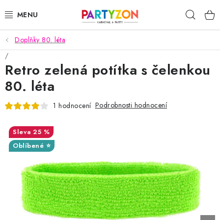
Přejít
Hleda
na
obsah
Doplňky 80. léta
KARNEVALOVÉ MASKY
Retro zelená potítka s čelenkou
KARNEVALOVÉ KOSTÝMY
80. léta
DOPLŇKY NA KARNEVAL
Podrobnosti hodnocení
1 hodnocení
PÁRTY PODLE TÉMAT
25 %
DEKORACE A VÝZDOBA
Oblíbené ⭐
EXKLUZIVNÍ KOSTÝMY
NOVINKY 2025