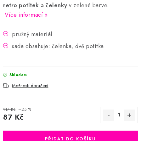
retro potítek a čelenky
v zelené barve.
Více informací
pružný materiál
sada obsahuje: čelenka, dvě potítka
Skladem
Možnosti doručení
117 Kč
–25 %
87 Kč
Měrná cena:
PŘIDAT DO KOŠÍKU