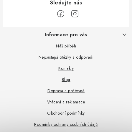
Z
Informace pro vás
á
p
Náš příběh
a
Nejčastější otázky a odpovědi
t
Kontakty
í
Blog
Doprava a poštovné
Vrácení a reklamace
Obchodní podmínky
Podmínky ochrany osobních údajů