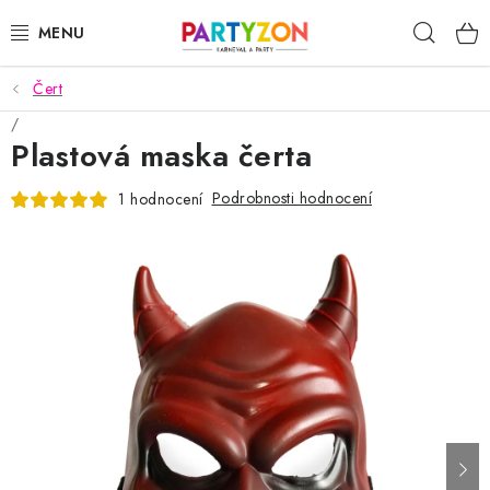
Přejít
Hleda
na
obsah
Čert
KARNEVALOVÉ MASKY
Plastová maska čerta
KARNEVALOVÉ KOSTÝMY
Podrobnosti hodnocení
1 hodnocení
DOPLŇKY NA KARNEVAL
PÁRTY PODLE TÉMAT
DEKORACE A VÝZDOBA
EXKLUZIVNÍ KOSTÝMY
NOVINKY 2025