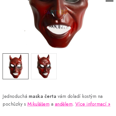
AKCE A SLEVY
Náš příběh
Nejčastější otázky a odpovědi
Kontakty
Blog
Doprava a poštovné
Vrácení a reklamace
Obchodní podmínky
Podmínky ochrany osobních údajů
Jednoduchá
maska čerta
vám doladí kostým na
pochůzky s
Mikulášem
a
andělem
.
Více informací