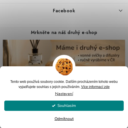
Facebook
Mrkněte na náš druhý e-shop
Tento web používá soubory cookie. Dalším procházením tohoto webu
vyjadřujete souhlas s jejich používáním.
Více informací zde
Nastavení
Souhlasím
Copyright 2026
PARTYZON.cz
. Všechna práva vyhrazena.
Upravit nastavení
cookies
Vytvořil Shoptet
Odmítnout