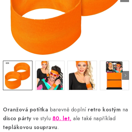
AKCE A SLEVY
Náš příběh
Nejčastější otázky a odpovědi
Kontakty
Blog
Doprava a poštovné
Vrácení a reklamace
Obchodní podmínky
Podmínky ochrany osobních údajů
Oranžová potítka
barevně doplní
retro kostým
na
disco párty
ve stylu
80. let,
ale také například
teplákovou soupravu
.