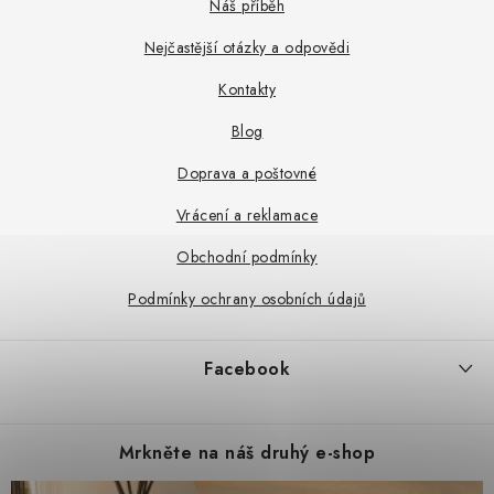
p
Náš příběh
a
Nejčastější otázky a odpovědi
t
Kontakty
í
Blog
Doprava a poštovné
Vrácení a reklamace
Obchodní podmínky
Podmínky ochrany osobních údajů
Facebook
Mrkněte na náš druhý e-shop