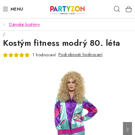
Přejít
Hleda
na
obsah
Dámské kostýmy
KARNEVALOVÉ MASKY
Kostým fitness modrý 80. léta
KARNEVALOVÉ KOSTÝMY
Podrobnosti hodnocení
1 hodnocení
DOPLŇKY NA KARNEVAL
PÁRTY PODLE TÉMAT
DEKORACE A VÝZDOBA
EXKLUZIVNÍ KOSTÝMY
NOVINKY 2025