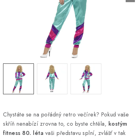
AKCE A SLEVY
Náš příběh
Nejčastější otázky a odpovědi
Kontakty
Blog
Doprava a poštovné
Vrácení a reklamace
Obchodní podmínky
Podmínky ochrany osobních údajů
Chystáte se na pořádný retro večírek? Pokud vaše
skříň nenabízí zrovna to, co byste chtěla,
kostým
fitness 80. léta
vaši představu splní, zvlášť v tak