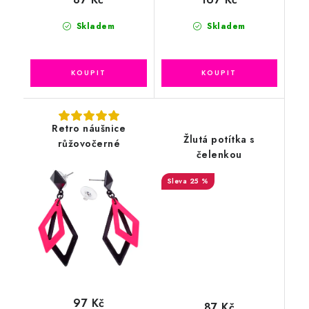
Skladem
Skladem
Retro náušnice
Žlutá potítka s
růžovočerné
čelenkou
25 %
97 Kč
87 Kč