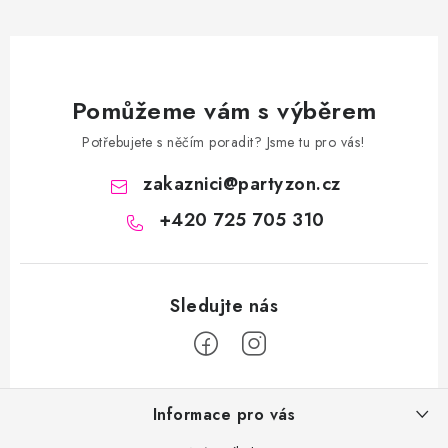
Pomůžeme vám s výběrem
Potřebujete s něčím poradit? Jsme tu pro vás!
zakaznici
@
partyzon.cz
+420 725 705 310
Z
Informace pro vás
á