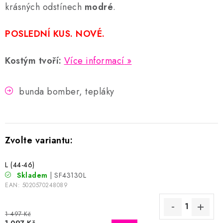
krásných odstínech
modré
.
POSLEDNÍ KUS. NOVÉ.
Kostým tvoří:
Více informací
bunda bomber, tepláky
L (44-46)
Skladem
| SF43130L
EAN:
5020570248089
1 497 Kč
1 097 Kč