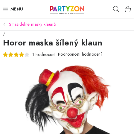
Přejít
Hleda
na
obsah
Strašidelné masky klaunů
KARNEVALOVÉ MASKY
Horor maska šílený klaun
KARNEVALOVÉ KOSTÝMY
Podrobnosti hodnocení
1 hodnocení
DOPLŇKY NA KARNEVAL
PÁRTY PODLE TÉMAT
DEKORACE A VÝZDOBA
EXKLUZIVNÍ KOSTÝMY
NOVINKY 2025