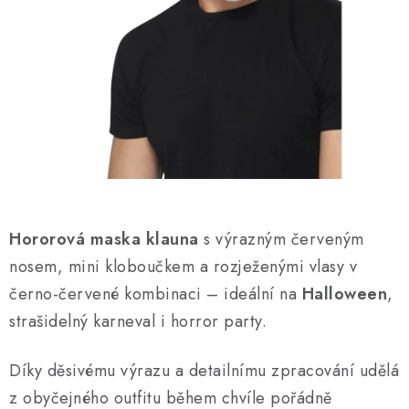
AKCE A SLEVY
Náš příběh
Nejčastější otázky a odpovědi
Kontakty
Blog
Doprava a poštovné
Vrácení a reklamace
Obchodní podmínky
Podmínky ochrany osobních údajů
Hororová maska klauna
s výrazným červeným
nosem, mini kloboučkem a rozježenými vlasy v
černo-červené kombinaci – ideální na
Halloween
,
strašidelný karneval i horror party.
Díky děsivému výrazu a detailnímu zpracování udělá
z obyčejného outfitu během chvíle pořádně