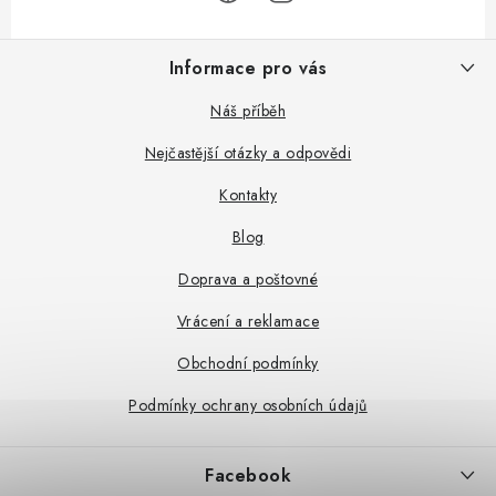
Z
Informace pro vás
á
p
Náš příběh
a
Nejčastější otázky a odpovědi
t
Kontakty
í
Blog
Doprava a poštovné
Vrácení a reklamace
Obchodní podmínky
Podmínky ochrany osobních údajů
Facebook