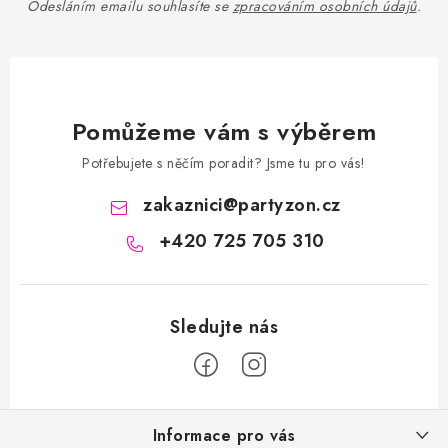
Odesláním emailu souhlasíte se
zpracováním osobních údajů
.
Pomůžeme vám s výběrem
Potřebujete s něčím poradit? Jsme tu pro vás!
zakaznici
@
partyzon.cz
+420 725 705 310
Z
Informace pro vás