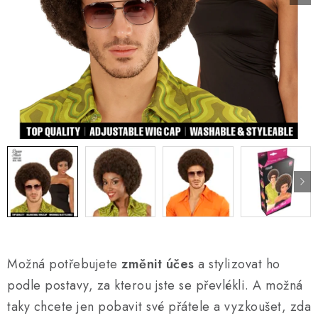
AKCE A SLEVY
Náš příběh
Nejčastější otázky a odpovědi
Kontakty
Blog
Doprava a poštovné
Vrácení a reklamace
Obchodní podmínky
Podmínky ochrany osobních údajů
Možná potřebujete
změnit účes
a stylizovat ho
podle postavy, za kterou jste se převlékli. A možná
taky chcete jen pobavit své přátele a vyzkoušet, zda