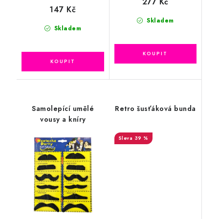
277 Kč
147 Kč
Skladem
Skladem
Samolepící umělé
Retro šusťáková bunda
vousy a kníry
39 %