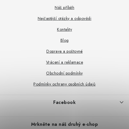
á
p
Náš příběh
a
Nejčastější otázky a odpovědi
t
Kontakty
í
Blog
Doprava a poštovné
Vrácení a reklamace
Obchodní podmínky
Podmínky ochrany osobních údajů
Facebook
Mrkněte na náš druhý e-shop