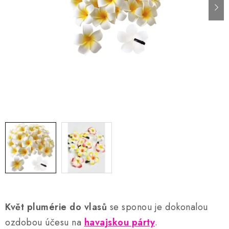
AKCE A SLEVY
Náš příběh
Nejčastější otázky a odpovědi
Kontakty
Blog
Doprava a poštovné
Vrácení a reklamace
Obchodní podmínky
Podmínky ochrany osobních údajů
Květ plumérie do vlasů
se sponou je dokonalou
ozdobou účesu na
havajskou párty
.