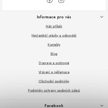
Z
Informace pro vás
á
p
Náš příběh
a
Nejčastější otázky a odpovědi
t
Kontakty
í
Blog
Doprava a poštovné
Vrácení a reklamace
Obchodní podmínky
Podmínky ochrany osobních údajů
Facebook