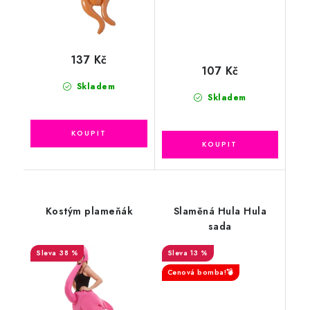
137 Kč
107 Kč
Skladem
Skladem
Kostým plameňák
Slaměná Hula Hula
sada
38 %
13 %
Cenová bomba!💣