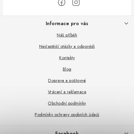
Z
Informace pro vás
á
p
Náš příběh
a
Nejčastější otázky a odpovědi
t
Kontakty
í
Blog
Doprava a poštovné
Vrácení a reklamace
Obchodní podmínky
Podmínky ochrany osobních údajů
Facebook