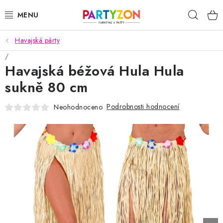
Přejít
Hleda
na
obsah
Havajská párty
KARNEVALOVÉ MASKY
Havajská béžová Hula Hula
KARNEVALOVÉ KOSTÝMY
sukně 80 cm
DOPLŇKY NA KARNEVAL
Podrobnosti hodnocení
Neohodnoceno
PÁRTY PODLE TÉMAT
DEKORACE A VÝZDOBA
EXKLUZIVNÍ KOSTÝMY
NOVINKY 2025