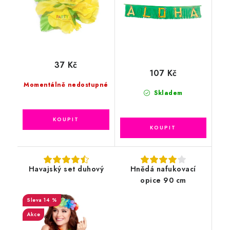
37 Kč
107 Kč
Momentálně nedostupné
Skladem
Havajský set duhový
Hnědá nafukovací
opice 90 cm
14 %
Akce