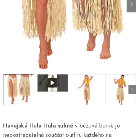
AKCE A SLEVY
Náš příběh
Nejčastější otázky a odpovědi
Kontakty
Blog
Doprava a poštovné
Vrácení a reklamace
Obchodní podmínky
Podmínky ochrany osobních údajů
Havajská Hula Hula sukně
v béžové barvě je
nepostradatelná součást outfitu každého na