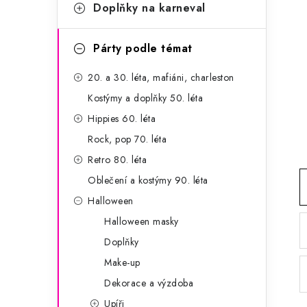
g
Doplňky na karneval
r
o
a
r
Párty podle témat
n
i
20. a 30. léta, mafiáni, charleston
e
n
Kostýmy a doplňky 50. léta
í
Hippies 60. léta
Rock, pop 70. léta
p
Retro 80. léta
a
Oblečení a kostýmy 90. léta
n
Halloween
Halloween masky
e
Doplňky
l
Make-up
Dekorace a výzdoba
Upíři