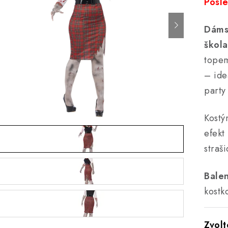
Posle
Dáms
škol
topem
– ide
party 
Kostý
efekt
straš
Balen
kostk