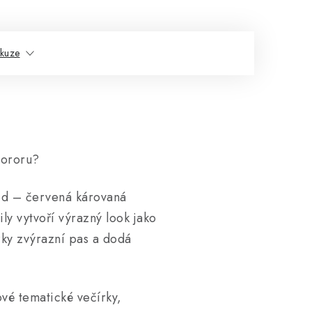
skuze
hororu?
ed – červená károvaná
ly vytvoří výrazný look jako
zky zvýrazní pas a dodá
vé tematické večírky,