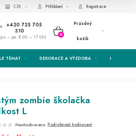
Obchodní podmínky
CZK
Podmínky ochrany osobních údajů
Přihlášení
Registrace
Prázdný
+420 725 705
310
NÁKUPNÍ
(po – pá: 8:00 – 17:00)
košík
KOŠÍK
LE TÉMAT
DEKORACE A VÝZDOBA
EXKLUZIVN
tým zombie školačka
ikost L
Podrobnosti hodnocení
Neohodnoceno