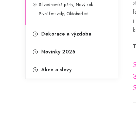
s
Silvestrovská párty, Nový rok
f
Pivní festivaly, Oktoberfest
i
k
Dekorace a výzdoba
T
Novinky 2025
Akce a slevy