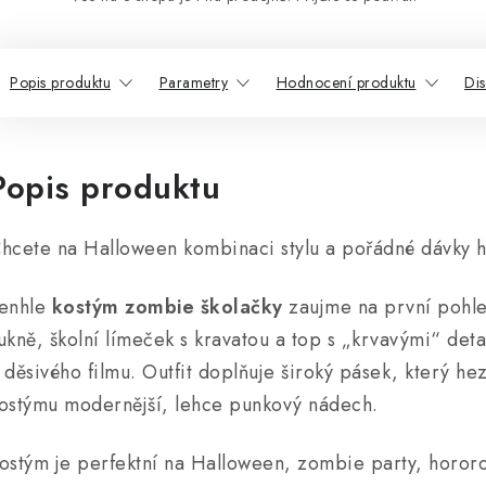
Popis produktu
Parametry
Hodnocení produktu
Di
Popis produktu
hcete na Halloween kombinaci stylu a pořádné dávky 
enhle
kostým zombie školačky
zaujme na první pohl
ukně, školní límeček s kravatou a top s „krvavými“ detai
 děsivého filmu. Outfit doplňuje široký pásek, který he
ostýmu modernější, lehce punkový nádech.
ostým je perfektní na Halloween, zombie party, hororo