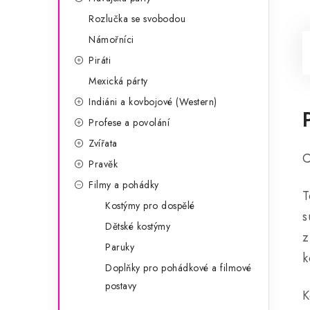
Rozlučka se svobodou
Námořníci
Piráti
Mexická párty
Indiáni a kovbojové (Western)
Profese a povolání
Zvířata
C
Pravěk
Filmy a pohádky
T
Kostýmy pro dospělé
s
Dětské kostýmy
z
Paruky
k
Doplňky pro pohádkové a filmové
postavy
K