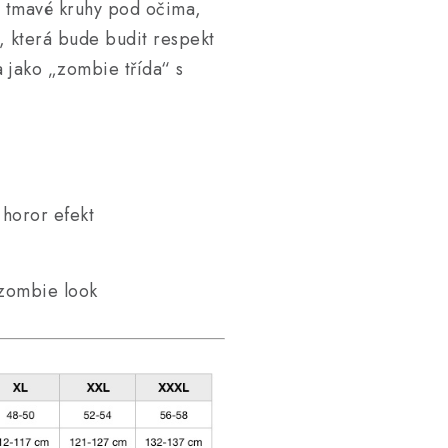
í, tmavé kruhy pod očima,
, která bude budit respekt
a jako „zombie třída“ s
 horor efekt
í zombie look