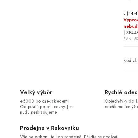
L (44-4
Vypro
nebud
| SF44
EAN:
5
Kód zbo
Velký výběr
Rychlé odes
+5000 položek skladem.
Objednávky do 
Od pirátů po princezny. Jen
odešleme tentýž 
nudu neskladujeme.
Prodejna v Rakovníku
Vše na e-shopu je i na prodejně. Přijďte se podívat.