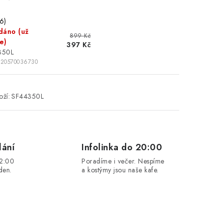
6)
dáno (už
899 Kč
e)
397 Kč
350L
020570036730
ží:
SF44350L
lání
Infolinka do 20:00
12:00
Poradíme i večer. Nespíme
den.
a kostýmy jsou naše kafe.