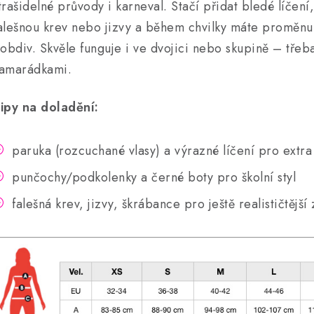
trašidelné průvody i karneval. Stačí přidat bledé líčen
alešnou krev nebo jizvy a během chvilky máte proměnu
 obdiv. Skvěle funguje i ve dvojici nebo skupině – třeb
amarádkami.
ipy na doladění:
paruka (rozcuchané vlasy) a výrazné líčení pro extra
punčochy/podkolenky a černé boty pro školní styl
falešná krev, jizvy, škrábance pro ještě realističtějš