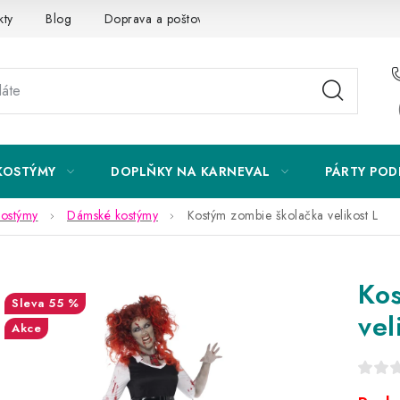
kty
Blog
Doprava a poštovné
Vrácení a reklamace
KOSTÝMY
DOPLŇKY NA KARNEVAL
PÁRTY POD
kostýmy
Dámské kostýmy
Kostým zombie školačka velikost L
Kos
55 %
vel
Akce