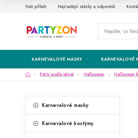
Přejít
Náš příběh
Nejčastější otázky a odpovědi
Konta
na
obsah
KARNEVALOVÉ MASKY
KARNEVALOVÉ 
Domů
Párty podle témat
Halloween
Halloween 
P
K
Přeskočit
Karnevalové masky
kategorie
a
o
t
s
Karnevalové kostýmy
e
t