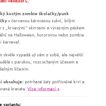
dní velikost L.
ký kostým zombie školačky/punk
ačky
s červenou károvanou sukní, bílým
 s „krvavými“ skvrnami a výrazným páskem
ální na Halloween, hororovou nebo zombie
i karneval.
m skvěle vypadá už sám o sobě, ale největší
 udělá s parukou, rozcuchaným účesem a
idelným líčením.
í obsahuje:
potrhané šaty potřísněné krví a
ovaná kravata.
Více informací