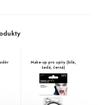
rodukty
 oděv
Make-up pro upíry (bílá,
šedá, černá)