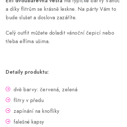
Elfí dvoubarevná vesta
má typické barvy Vánoc
a díky flitrům se krásně leskne. Na párty Vám to
bude slušet a doslova zazáříte.
Celý outfit můžete doladit vánoční čepicí nebo
třeba elfíma ušima.
Detaily produktu:
dvě barvy: červená, zelená
flitry v předu
zapínání na knoflíky
falešné kapsy