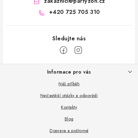
zakaznici
@
partyzon.cz
+420 725 705 310
Z
Informace pro vás
á
p
Náš příběh
a
Nejčastější otázky a odpovědi
t
Kontakty
í
Blog
Doprava a poštovné