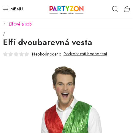
Přejít
Hleda
na
obsah
Elfové a sobi
KARNEVALOVÉ MASKY
Elfí dvoubarevná vesta
KARNEVALOVÉ KOSTÝMY
Podrobnosti hodnocení
Neohodnoceno
DOPLŇKY NA KARNEVAL
PÁRTY PODLE TÉMAT
DEKORACE A VÝZDOBA
EXKLUZIVNÍ KOSTÝMY
NOVINKY 2025