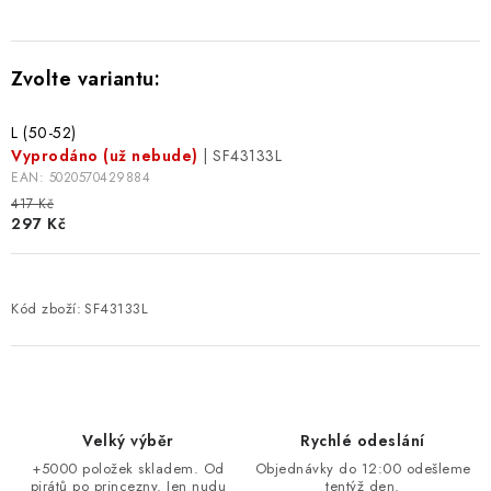
L (50-52)
Vyprodáno (už nebude)
| SF43133L
EAN:
5020570429884
417 Kč
297 Kč
Kód zboží:
SF43133L
Velký výběr
Rychlé odeslání
+5000 položek skladem. Od
Objednávky do 12:00 odešleme
pirátů po princezny. Jen nudu
tentýž den.