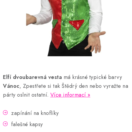
AKCE A SLEVY
Náš příběh
Nejčastější otázky a odpovědi
Kontakty
Blog
Doprava a poštovné
Vrácení a reklamace
Obchodní podmínky
Podmínky ochrany osobních údajů
Elfí dvoubarevná vesta
má krásné typické barvy
Vánoc
, Zpestřete si tak Štědrý den nebo vyražte na
párty oslnit ostatní.
Více informací
zapínání na knoflíky
falešné kapsy