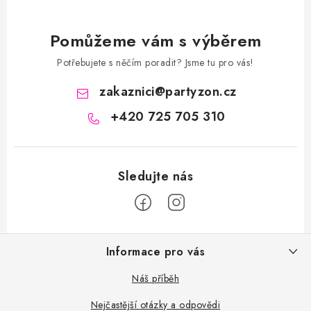
Pomůžeme vám s výběrem
Potřebujete s něčím poradit? Jsme tu pro vás!
zakaznici
@
partyzon.cz
+420 725 705 310
Z
Informace pro vás
á
p
Náš příběh
a
Nejčastější otázky a odpovědi