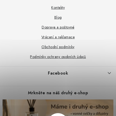
t
Kontakty
í
Blog
Doprava a poštovné
Vrácení a reklamace
Obchodní podmínky
Podmínky ochrany osobních údajů
Facebook
Mrkněte na náš druhý e-shop