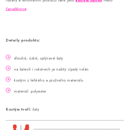
rukávy a lemováním poslouží také jako
kostým upírky
nebo
čarodějnice
.
Detaily produktu:
dlouhé, úzké, splývavé šaty
na šatech i rukávech je našitý cípatý volán
kostým z lehkého a pružného materiálu
materiál: polyester
Kostým tvoří:
šaty