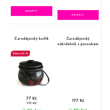
Čarodějnický kotlík
Čarodějnický
náhrdelník s pavoukem
34 %
77 Kč
177 Kč
117 Kč