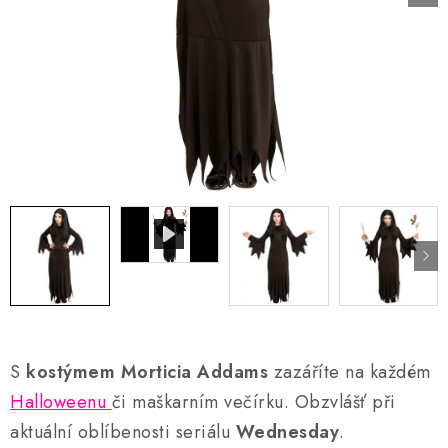
AKCE A SLEVY
Náš příběh
Nejčastější otázky a odpovědi
Kontakty
Blog
Doprava a poštovné
Vrácení a reklamace
Obchodní podmínky
Podmínky ochrany osobních údajů
S
kostýmem Morticia Addams
zazáříte na každém
Halloweenu
či maškarním večírku. Obzvlášť při
aktuální oblíbenosti seriálu
Wednesday
.