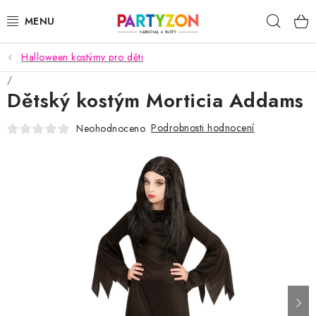
Přejít
Hleda
na
obsah
Halloween kostýmy pro děti
KARNEVALOVÉ MASKY
Dětský kostým Morticia Addams
KARNEVALOVÉ KOSTÝMY
Podrobnosti hodnocení
Neohodnoceno
DOPLŇKY NA KARNEVAL
PÁRTY PODLE TÉMAT
DEKORACE A VÝZDOBA
EXKLUZIVNÍ KOSTÝMY
NOVINKY 2025