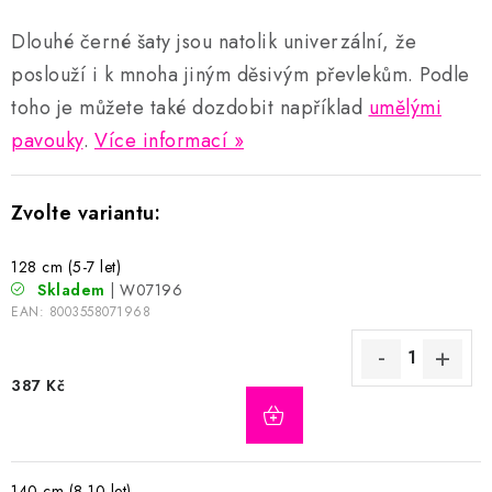
Dlouhé černé šaty jsou natolik univerzální, že
poslouží i k mnoha jiným děsivým převlekům. Podle
toho je můžete také dozdobit například
umělými
pavouky
.
Více informací
128 cm (5-7 let)
Skladem
| W07196
EAN:
8003558071968
387 Kč
140 cm (8-10 let)