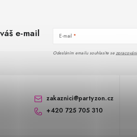
váš e-mail
E-mail
Odesláním emailu souhlasíte se
zpracován
zakaznici
@
partyzon.cz
+420 725 705 310