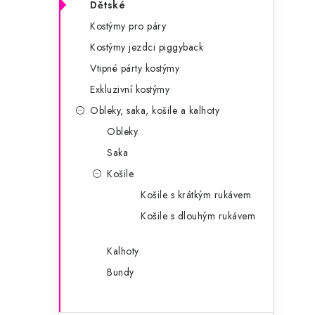
Dětské
a
r
Kostýmy pro páry
n
i
Kostýmy jezdci piggyback
e
n
Vtipné párty kostýmy
í
Exkluzivní kostýmy
Obleky, saka, košile a kalhoty
p
Obleky
a
Saka
n
Košile
e
Košile s krátkým rukávem
Košile s dlouhým rukávem
l
Kalhoty
Bundy