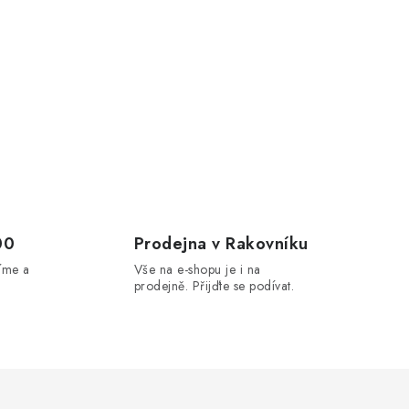
00
Prodejna v Rakovníku
íme a
Vše na e-shopu je i na
prodejně. Přijďte se podívat.