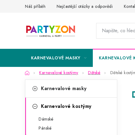
Přejít
Náš příběh
Nejčastější otázky a odpovědi
Konta
na
obsah
KARNEVALOVÉ MASKY
KARNEVALOVÉ 
Domů
Karnevalové kostýmy
Dětské
Dětské kostým
P
K
Přeskočit
Karnevalové masky
kategorie
a
o
t
s
Karnevalové kostýmy
e
t
Dámské
g
r
Pánské
o