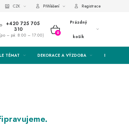
Obchodní podmínky
CZK
Podmínky ochrany osobních údajů
Přihlášení
Registrace
Prázdný
+420 725 705
310
NÁKUPNÍ
(po – pá: 8:00 – 17:00)
košík
KOŠÍK
LE TÉMAT
DEKORACE A VÝZDOBA
EXKLUZIVN
řipravujeme.