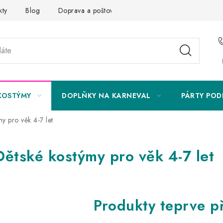
kty
Blog
Doprava a poštovné
Vrácení a reklamace
KOSTÝMY
DOPLŇKY NA KARNEVAL
PÁRTY POD
y pro věk 4-7 let
Dětské kostýmy pro věk 4-7 let
Produkty teprve p