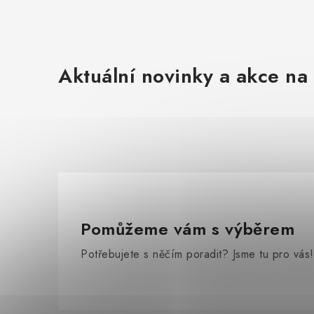
Aktuální novinky a akce na 
Pomůžeme vám s výběrem
Potřebujete s něčím poradit? Jsme tu pro vás!