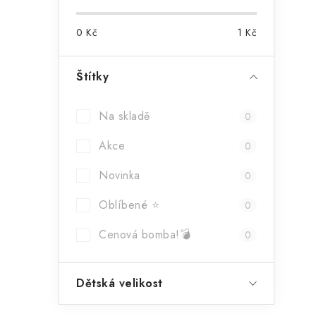
0
Kč
1
Kč
Štítky
Na skladě
0
Akce
0
Novinka
0
Oblíbené ⭐
0
Cenová bomba!💣
0
Dětská velikost