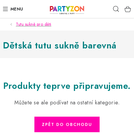
Přejít
Hleda
na
obsah
Tutu sukně pro děti
KARNEVALOVÉ MASKY
KARNEVALOVÉ KOSTÝMY
Dětská tutu sukně barevná
DOPLŇKY NA KARNEVAL
PÁRTY PODLE TÉMAT
Produkty teprve připravujeme.
DEKORACE A VÝZDOBA
Můžete se ale podívat na ostatní kategorie.
EXKLUZIVNÍ KOSTÝMY
NOVINKY 2025
ZPĚT DO OBCHODU