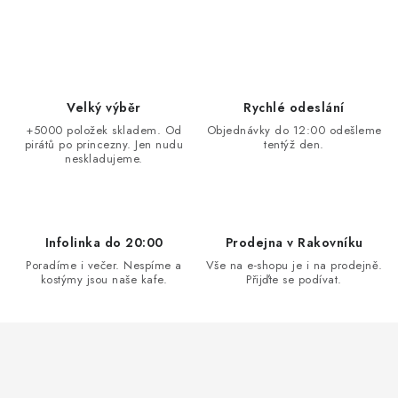
AKCE A SLEVY
Náš příběh
Nejčastější otázky a odpovědi
Kontakty
Blog
Doprava a poštovné
Vrácení a reklamace
Obchodní podmínky
Podmínky ochrany osobních údajů
Velký výběr
Rychlé odeslání
+5000 položek skladem. Od
Objednávky do 12:00 odešleme
pirátů po princezny. Jen nudu
tentýž den.
neskladujeme.
Infolinka do 20:00
Prodejna v Rakovníku
Poradíme i večer. Nespíme a
Vše na e-shopu je i na prodejně.
kostýmy jsou naše kafe.
Přijďte se podívat.