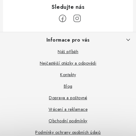
Z
Informace pro vás
á
p
Náš příběh
a
Nejčastější otázky a odpovědi
t
Kontakty
í
Blog
Doprava a poštovné
Vrácení a reklamace
Obchodní podmínky
Podmínky ochrany osobních údajů