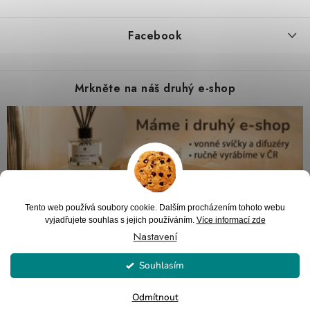
Facebook
Mrkněte na náš druhý e-shop
Tento web používá soubory cookie. Dalším procházením tohoto webu
vyjadřujete souhlas s jejich používáním.
Více informací zde
Nastavení
Souhlasím
Copyright 2026
PARTYZON.cz
. Všechna práva vyhrazena.
Upravit nastavení
cookies
Vytvořil Shoptet
Odmítnout