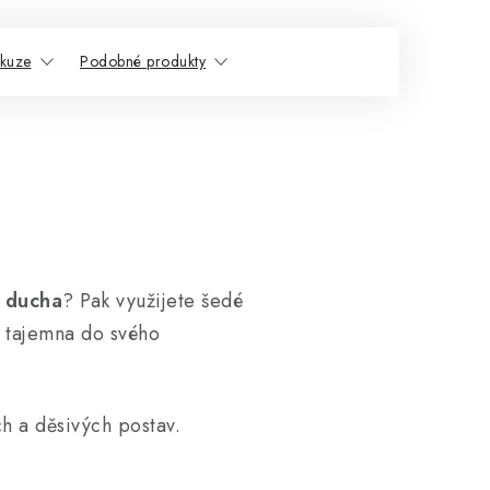
skuze
Podobné produkty
i
ducha
? Pak využijete šedé
u tajemna do svého
ch a děsivých postav.