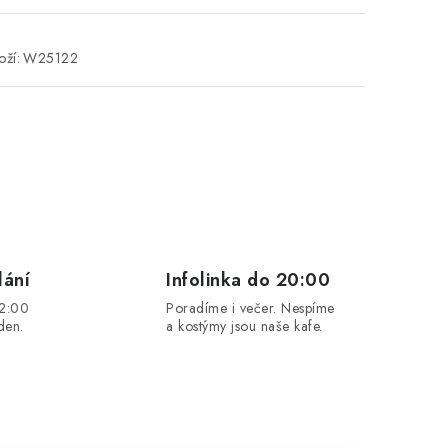
ží:
W25122
lání
Infolinka do 20:00
12:00
Poradíme i večer. Nespíme
den.
a kostýmy jsou naše kafe.