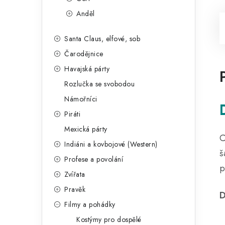
Anděl
Santa Claus, elfové, sob
Čarodějnice
Havajská párty
Rozlučka se svobodou
Námořníci
Piráti
Mexická párty
C
Indiáni a kovbojové (Western)
š
Profese a povolání
p
Zvířata
Pravěk
D
Filmy a pohádky
Kostýmy pro dospělé