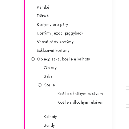
g
r
Pánské
o
Dětské
a
r
Kostýmy pro páry
n
i
Kostýmy jezdci piggyback
e
n
Vtipné párty kostýmy
í
Exkluzivní kostýmy
Obleky, saka, košile a kalhoty
p
Obleky
a
Saka
n
Košile
e
Košile s krátkým rukávem
Košile s dlouhým rukávem
l
Kalhoty
Bundy