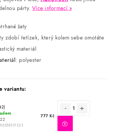
idelnou párty.
Více informací
trhané šaty
ty zdobí řetízek, který kolem sebe omotáte
astický materiál
teriál
: polyester
42)
ladem
777 Kč
122
003558251223