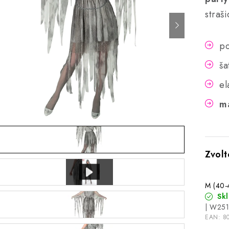
straš
po
ša
el
ma
M (40-
Sk
| W25
EAN:
8