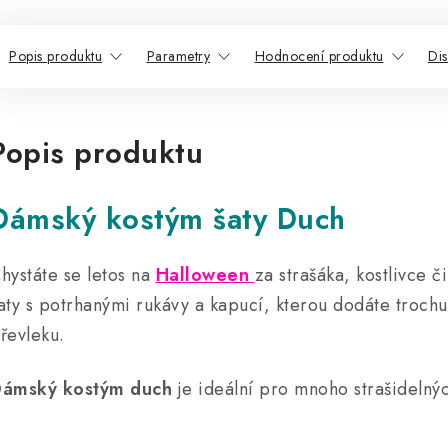
Popis produktu
Parametry
Hodnocení produktu
Di
Popis produktu
Dámský kostým šaty Duch
hystáte se letos na
Halloween
za strašáka, kostlivce č
aty s potrhanými rukávy a kapucí, kterou dodáte troch
řevleku.
ámský kostým duch
je ideální pro mnoho strašidelný