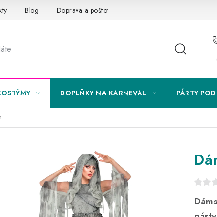
kty
Blog
Doprava a poštovné
Vrácení a reklamace
KOSTÝMY
DOPLŇKY NA KARNEVAL
PÁRTY POD
h
Dá
Dáms
párty