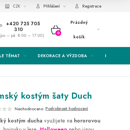
Obchodní podmínky
CZK
Podmínky ochrany osobních údajů
Přihlášení
Registrace
Prázdný
+420 725 705
310
NÁKUPNÍ
(po – pá: 8:00 – 17:00)
košík
KOŠÍK
LE TÉMAT
DEKORACE A VÝZDOBA
EXKLUZIVN
mský kostým šaty Duch
Podrobnosti hodnocení
Neohodnoceno
ký
kostým ducha
využijete na
hororovou
, bojovku v lese,
Halloween
nebo jinou