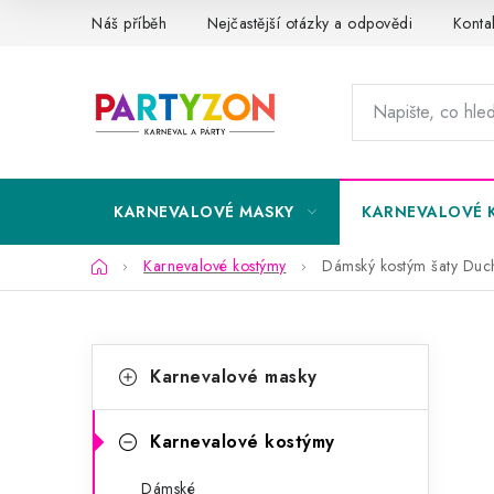
Přejít
Náš příběh
Nejčastější otázky a odpovědi
Konta
na
obsah
KARNEVALOVÉ MASKY
KARNEVALOVÉ 
Domů
Karnevalové kostýmy
Dámský kostým šaty Duc
P
K
Přeskočit
Karnevalové masky
kategorie
a
o
t
s
Karnevalové kostýmy
e
t
Dámské