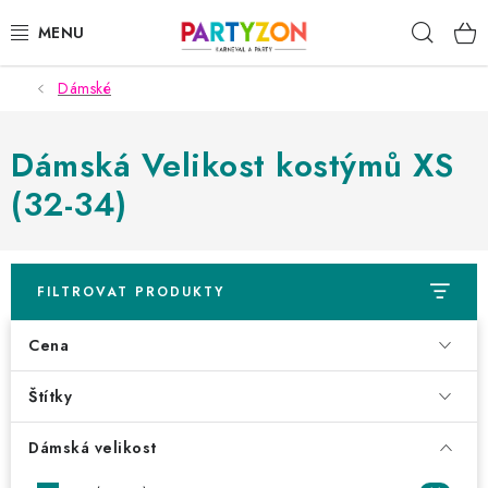
Přejít
Hleda
na
obsah
Dámské
KARNEVALOVÉ MASKY
KARNEVALOVÉ KOSTÝMY
Dámská Velikost kostýmů XS
(32-34)
DOPLŇKY NA KARNEVAL
PÁRTY PODLE TÉMAT
FILTROVAT PRODUKTY
DEKORACE A VÝZDOBA
Cena
EXKLUZIVNÍ KOSTÝMY
Štítky
NOVINKY 2025
Dámská velikost