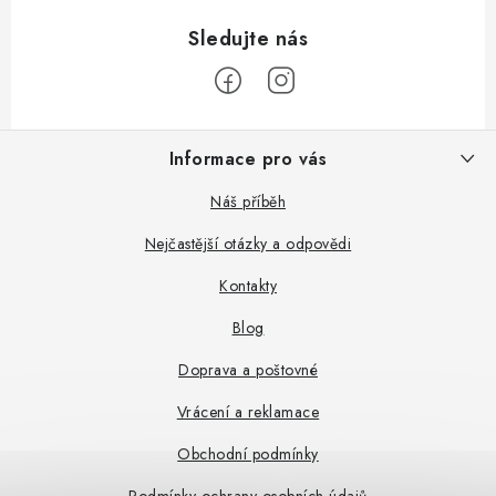
Z
Informace pro vás
á
p
Náš příběh
a
Nejčastější otázky a odpovědi
t
Kontakty
í
Blog
Doprava a poštovné
Vrácení a reklamace
Obchodní podmínky
Podmínky ochrany osobních údajů