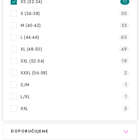
AKCE A SLEVY
XS (32-34)
11
S (36-38)
50
Náš příběh
Nejčastější otázky a odpovědi
Kontakty
Blog
M (40-42)
55
Doprava a poštovné
Vrácení a reklamace
L (44-46)
60
Obchodní podmínky
Podmínky ochrany osobních údajů
XL (48-50)
49
XXL (52-54)
19
XXXL (56-58)
2
S/M
1
L/XL
1
XXL
3
V
Ř
DOPORUČUJEME
ý
a