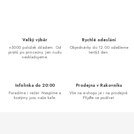
O
v
l
á
d
Velký výběr
Rychlé odeslání
a
+5000 položek skladem. Od
Objednávky do 12:00 odešleme
pirátů po princezny. Jen nudu
tentýž den.
c
neskladujeme.
í
p
r
v
Infolinka do 20:00
Prodejna v Rakovníku
k
Poradíme i večer. Nespíme a
Vše na e-shopu je i na prodejně.
kostýmy jsou naše kafe.
Přijďte se podívat.
y
v
ý
p
i