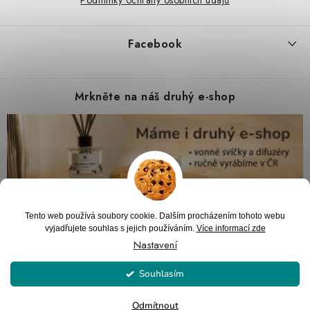
Facebook
Mrkněte na náš druhý e-shop
Tento web používá soubory cookie. Dalším procházením tohoto webu
vyjadřujete souhlas s jejich používáním.
Více informací zde
Nastavení
Souhlasím
Copyright 2026
PARTYZON.cz
. Všechna práva vyhrazena.
Upravit nastavení
cookies
Vytvořil Shoptet
Odmítnout