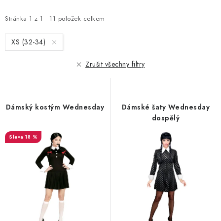
p
z
Stránka
1
z
1
-
11
položek celkem
i
e
XS (32-34)
s
n
p
í
Zrušit všechny filtry
r
p
o
r
Dámský kostým Wednesday
Dámské šaty Wednesday
d
o
dospělý
u
d
18 %
k
u
t
k
ů
t
ů