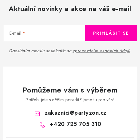
s
Aktuální novinky a akce na váš e-mail
u
E-mail
PŘIHLÁSIT SE
Odesláním emailu souhlasíte se
zpracováním osobních údajů
.
Pomůžeme vám s výběrem
Potřebujete s něčím poradit? Jsme tu pro vás!
zakaznici
@
partyzon.cz
+420 725 705 310