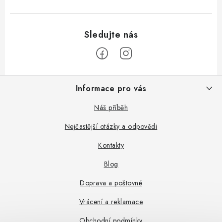
Z
Informace pro vás
á
p
Náš příběh
a
Nejčastější otázky a odpovědi
t
Kontakty
í
Blog
Doprava a poštovné
Vrácení a reklamace
Obchodní podmínky