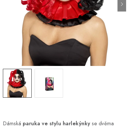
AKCE A SLEVY
Náš příběh
Nejčastější otázky a odpovědi
Kontakty
Blog
Doprava a poštovné
Vrácení a reklamace
Obchodní podmínky
Podmínky ochrany osobních údajů
Dámská
paruka ve stylu harlekýnky
se dvěma