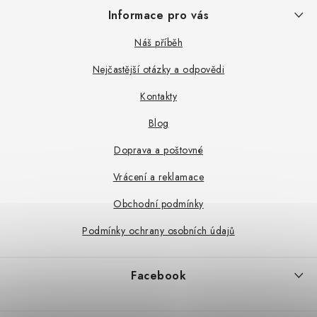
Z
Informace pro vás
á
p
Náš příběh
a
Nejčastější otázky a odpovědi
t
Kontakty
í
Blog
Doprava a poštovné
Vrácení a reklamace
Obchodní podmínky
Podmínky ochrany osobních údajů
Facebook