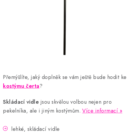
AKCE A SLEVY
Náš příběh
Nejčastější otázky a odpovědi
Kontakty
Blog
Doprava a poštovné
Vrácení a reklamace
Obchodní podmínky
Podmínky ochrany osobních údajů
Přemýšlíte, jaký doplněk se vám ještě bude hodit ke
kostýmu čerta
?
Skládací vidle
jsou skvělou volbou nejen pro
pekelníka, ale i jiným kostýmům.
Více informací
lehké, skládací vidle