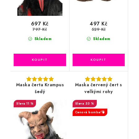
697 Kč
497 Kč
797 Kč
529 Kč
Skladem
Skladem
Maska čerta Krampus
Maska červený čert s
šedý
velkými rohy
11 %
33 %
Cenová bomba!💣