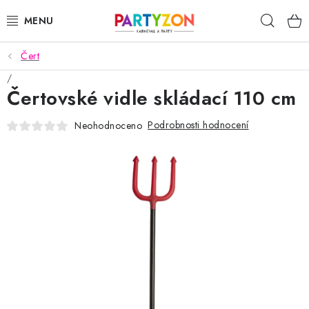
Přejít
Hleda
na
obsah
Čert
KARNEVALOVÉ MASKY
Čertovské vidle skládací 110 cm
KARNEVALOVÉ KOSTÝMY
Podrobnosti hodnocení
Neohodnoceno
DOPLŇKY NA KARNEVAL
PÁRTY PODLE TÉMAT
DEKORACE A VÝZDOBA
EXKLUZIVNÍ KOSTÝMY
NOVINKY 2025