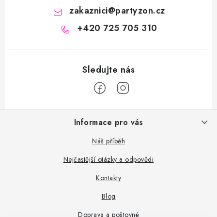
zakaznici
@
partyzon.cz
+420 725 705 310
Z
Informace pro vás
á
p
Náš příběh
a
Nejčastější otázky a odpovědi
t
Kontakty
í
Blog
Doprava a poštovné