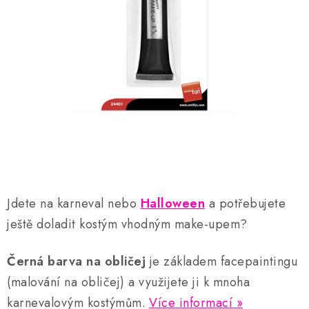
AKCE A SLEVY
Náš příběh
Nejčastější otázky a odpovědi
Kontakty
Blog
Doprava a poštovné
Vrácení a reklamace
Obchodní podmínky
Podmínky ochrany osobních údajů
Jdete na karneval nebo
Halloween
a potřebujete
ještě doladit kostým vhodným make-upem?
Černá barva na obličej
je základem facepaintingu
(malování na obličej) a využijete ji k mnoha
karnevalovým kostýmům.
Více informací