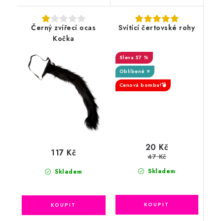
Černý zvířecí ocas
Svítící čertovské rohy
Kočka
57 %
Oblíbené ⭐
Cenová bomba!💣
20 Kč
117 Kč
47 Kč
Skladem
Skladem