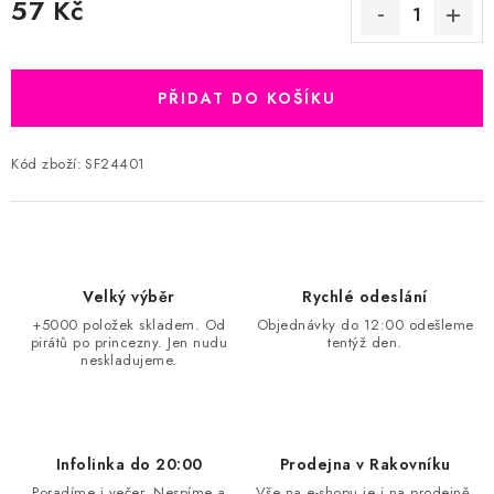
57 Kč
Měrná cena:
PŘIDAT DO KOŠÍKU
Kód zboží:
SF24401
Velký výběr
Rychlé odeslání
+5000 položek skladem. Od
Objednávky do 12:00 odešleme
pirátů po princezny. Jen nudu
tentýž den.
neskladujeme.
Infolinka do 20:00
Prodejna v Rakovníku
Poradíme i večer. Nespíme a
Vše na e-shopu je i na prodejně.