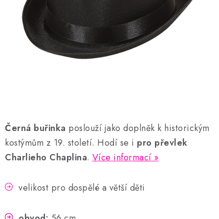
AKCE A SLEVY
Náš příběh
Nejčastější otázky a odpovědi
Kontakty
Blog
Doprava a poštovné
Vrácení a reklamace
Obchodní podmínky
Podmínky ochrany osobních údajů
Černá buřinka
poslouží jako doplněk k historickým
kostýmům z 19. století. Hodí se i
pro převlek
Charlieho Chaplina
.
Více informací
velikost pro dospělé a větší děti
obvod:
56 cm