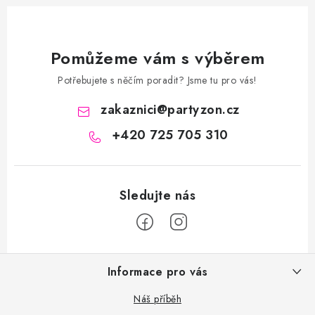
Pomůžeme vám s výběrem
Potřebujete s něčím poradit? Jsme tu pro vás!
zakaznici
@
partyzon.cz
+420 725 705 310
Z
Informace pro vás
á
p
Náš příběh