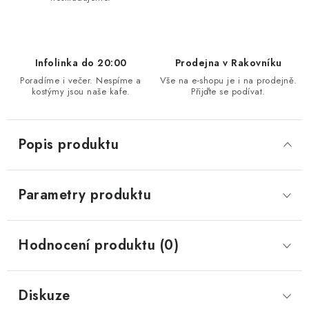
Infolinka do 20:00
Prodejna v Rakovníku
Poradíme i večer. Nespíme a
Vše na e-shopu je i na prodejně.
kostýmy jsou naše kafe.
Přijďte se podívat.
Popis produktu
Parametry produktu
Hodnocení produktu (0)
Diskuze