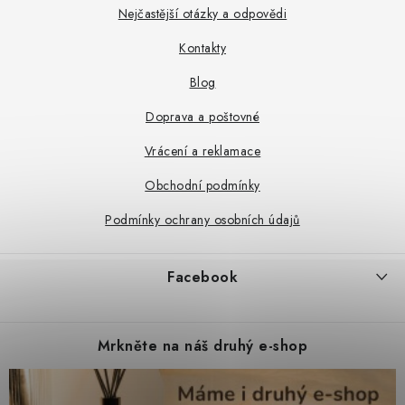
a
Nejčastější otázky a odpovědi
t
Kontakty
í
Blog
Doprava a poštovné
Vrácení a reklamace
Obchodní podmínky
Podmínky ochrany osobních údajů
Facebook
Mrkněte na náš druhý e-shop