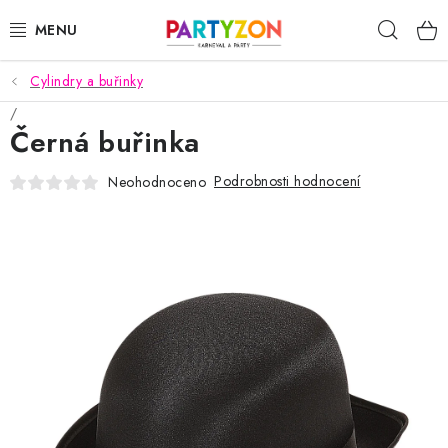
Přejít
Hleda
na
obsah
Cylindry a buřinky
KARNEVALOVÉ MASKY
Černá buřinka
KARNEVALOVÉ KOSTÝMY
Podrobnosti hodnocení
Neohodnoceno
DOPLŇKY NA KARNEVAL
PÁRTY PODLE TÉMAT
DEKORACE A VÝZDOBA
EXKLUZIVNÍ KOSTÝMY
NOVINKY 2025