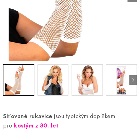
AKCE A SLEVY
Náš příběh
Nejčastější otázky a odpovědi
Kontakty
Blog
Doprava a poštovné
Vrácení a reklamace
Obchodní podmínky
Podmínky ochrany osobních údajů
Síťované rukavice
jsou typickým doplňkem
pro
kostým z 80. let
.