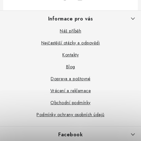
Z
Informace pro vás
á
p
Náš příběh
a
Nejčastější otázky a odpovědi
t
Kontakty
í
Blog
Doprava a poštovné
Vrácení a reklamace
Obchodní podmínky
Podmínky ochrany osobních údajů
Facebook