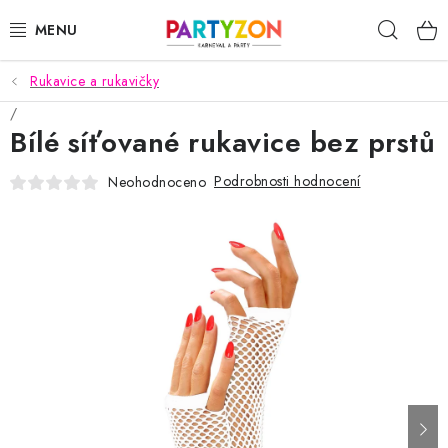
Přejít
Hleda
na
obsah
Rukavice a rukavičky
KARNEVALOVÉ MASKY
Bílé síťované rukavice bez prstů
KARNEVALOVÉ KOSTÝMY
Podrobnosti hodnocení
Neohodnoceno
DOPLŇKY NA KARNEVAL
PÁRTY PODLE TÉMAT
DEKORACE A VÝZDOBA
EXKLUZIVNÍ KOSTÝMY
NOVINKY 2025