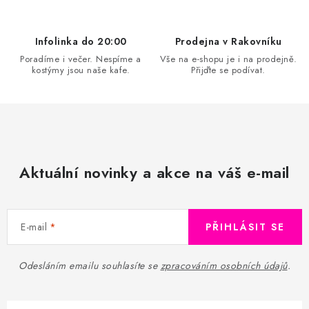
p
r
v
Infolinka do 20:00
Prodejna v Rakovníku
k
Poradíme i večer. Nespíme a
Vše na e-shopu je i na prodejně.
kostýmy jsou naše kafe.
Přijďte se podívat.
y
v
ý
p
i
s
Aktuální novinky a akce na váš e-mail
u
E-mail
PŘIHLÁSIT SE
Odesláním emailu souhlasíte se
zpracováním osobních údajů
.