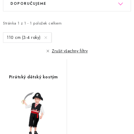
V
Ř
DOPORUČUJEME
ý
a
p
z
Stránka
1
z
1
-
1
položek celkem
i
e
110 cm (3-4 roky)
s
n
p
í
Zrušit všechny filtry
r
p
o
r
Pirátský dětský kostým
d
o
u
d
k
u
t
k
ů
t
ů