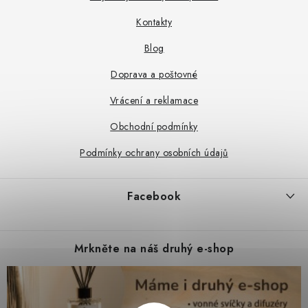
t
Kontakty
í
Blog
Doprava a poštovné
Vrácení a reklamace
Obchodní podmínky
Podmínky ochrany osobních údajů
Facebook
Mrkněte na náš druhý e-shop