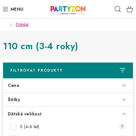
Přejít
Hleda
na
obsah
Dětské
KARNEVALOVÉ MASKY
KARNEVALOVÉ KOSTÝMY
110 cm (3-4 roky)
DOPLŇKY NA KARNEVAL
FILTROVAT PRODUKTY
PÁRTY PODLE TÉMAT
Cena
DEKORACE A VÝZDOBA
Štítky
EXKLUZIVNÍ KOSTÝMY
Dětská velikost
NOVINKY 2025
S (4-6 let)
7