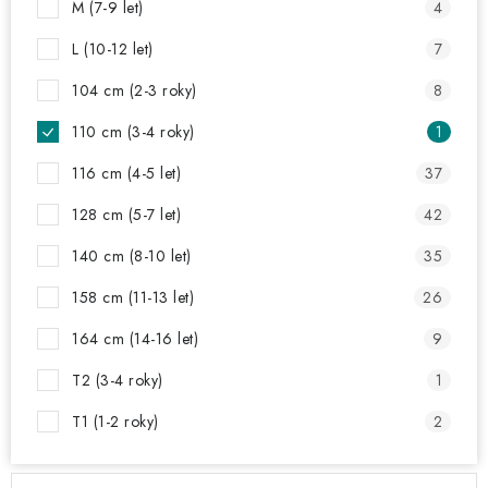
AKCE A SLEVY
M (7-9 let)
4
L (10-12 let)
7
Náš příběh
Nejčastější otázky a odpovědi
Kontakty
Blog
104 cm (2-3 roky)
8
Doprava a poštovné
Vrácení a reklamace
Obchodní podmínky
Podmínky ochrany osobních údajů
110 cm (3-4 roky)
1
116 cm (4-5 let)
37
128 cm (5-7 let)
42
140 cm (8-10 let)
35
158 cm (11-13 let)
26
164 cm (14-16 let)
9
T2 (3-4 roky)
1
T1 (1-2 roky)
2