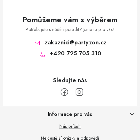
Pomůžeme vám s výběrem
Potřebujete s něčím poradit? Jsme tu pro vás!
zakaznici
@
partyzon.cz
+420 725 705 310
Z
Informace pro vás
á
p
Náš příběh
a
Nejčastější otázky a odpovědi