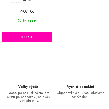
407 Kč
Skladem
O
v
l
á
d
Velký výběr
Rychlé odeslání
a
+5000 položek skladem. Od
Objednávky do 12:00 odešleme
pirátů po princezny. Jen nudu
tentýž den.
c
neskladujeme.
í